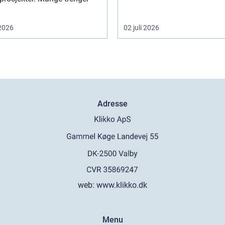
 2026
02 juli 2026
Adresse
web:
www.klikko.dk
Menu