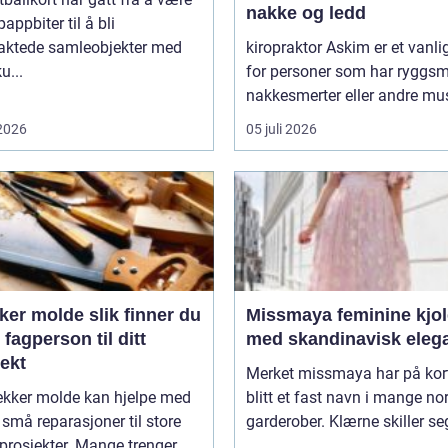
nakke og ledd
pappbiter til å bli
raktede samleobjekter med
kiropraktor Askim er et vanli
u...
for personer som har ryggsme
nakkesmerter eller andre mus
 2026
05 juli 2026
olde slik finner du
Missmaya feminine kjoler
g fagperson til ditt
med skandinavisk eleg
ekt
Merket missmaya har på kort
ekker molde kan hjelpe med
blitt et fast navn i mange no
a små reparasjoner til store
garderober. Klærne skiller seg 
prosjekter. Mange trenger