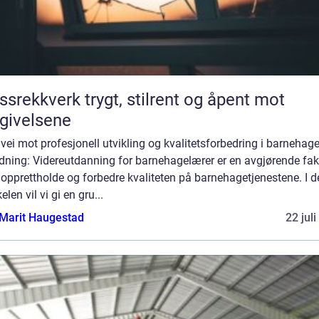
verk trygt, stilrent og åpent mot
givelsene
vei mot profesjonell utvikling og kvalitetsforbedring i barnehag
dning: Videreutdanning for barnehagelærer er en avgjørende fak
 opprettholde og forbedre kvaliteten på barnehagetjenestene. I 
kelen vil vi gi en gru...
Marit Haugestad
22 jul