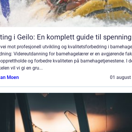
ting i Geilo: En komplett guide til spenning
vei mot profesjonell utvikling og kvalitetsforbedring i barnehag
dning: Videreutdanning for barnehagelærer er en avgjørende fak
 opprettholde og forbedre kvaliteten på barnehagetjenestene. I 
kelen vil vi gi en gru...
tian Moen
01 august