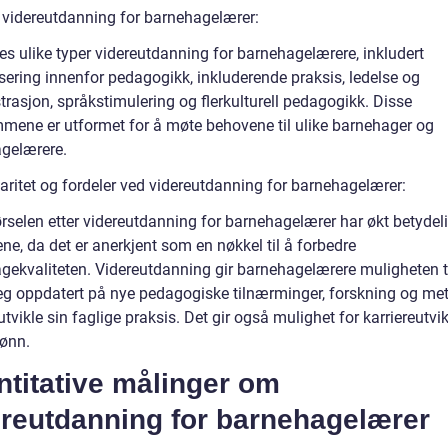
 videreutdanning for barnehagelærer:
es ulike typer videreutdanning for barnehagelærere, inkludert
sering innenfor pedagogikk, inkluderende praksis, ledelse og
rasjon, språkstimulering og flerkulturell pedagogikk. Disse
mene er utformet for å møte behovene til ulike barnehager og
gelærere.
aritet og fordeler ved videreutdanning for barnehagelærer:
ørselen etter videreutdanning for barnehagelærer har økt betydel
ene, da det er anerkjent som en nøkkel til å forbedre
gekvaliteten. Videreutdanning gir barnehagelærere muligheten ti
eg oppdatert på nye pedagogiske tilnærminger, forskning og met
tvikle sin faglige praksis. Det gir også mulighet for karriereutvi
lønn.
titative målinger om
ereutdanning for barnehagelærer