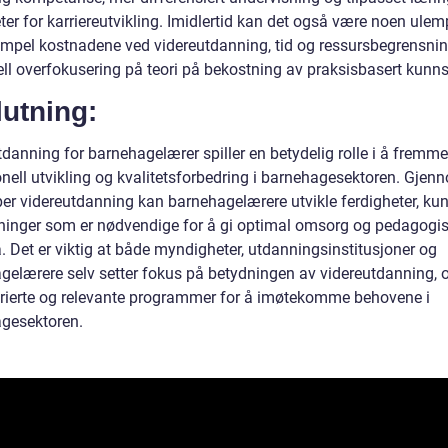
er for karriereutvikling. Imidlertid kan det også være noen ulem
empel kostnadene ved videreutdanning, tid og ressursbegrensnin
ell overfokusering på teori på bekostning av praksisbasert kunn
utning:
danning for barnehagelærer spiller en betydelig rolle i å fremme
onell utvikling og kvalitetsforbedring i barnehagesektoren. Gjen
yper videreutdanning kan barnehagelærere utvikle ferdigheter, k
ninger som er nødvendige for å gi optimal omsorg og pedagogis
a. Det er viktig at både myndigheter, utdanningsinstitusjoner og
gelærere selv setter fokus på betydningen av videreutdanning, o
varierte og relevante programmer for å imøtekomme behovene i
gesektoren.