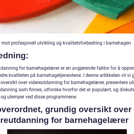
 mot profesjonell utvikling og kvalitetsforbedring i barnehagen
edning:
tdanning for barnehagelærer er en avgjørende faktor for å oppre
dre kvaliteten på barnehagetjenestene. I denne artikkelen vil vi g
oversikt over videreutdanning for barnehagelærer, presentere uli
tdanning som finnes, utforske hvorfor det er populært, og diskut
r og ulemper ved disse programmene.
verordnet, grundig oversikt over
ereutdanning for barnehagelærer