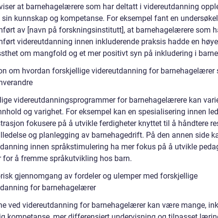
 viser at barnehagelærere som har deltatt i videreutdanning oppl
i sin kunnskap og kompetanse. For eksempel fant en undersøke
ført av [navn på forskningsinstitutt], at barnehagelærere som 
ført videreutdanning innen inkluderende praksis hadde en høye
ssthet om mangfold og et mer positivt syn på inkludering i barn
on om hvordan forskjellige videreutdanning for barnehagelærer s
 hverandre
llige videreutdanningsprogrammer for barnehagelærere kan varie
innhold og varighet. For eksempel kan en spesialisering innen le
rasjon fokusere på å utvikle ferdigheter knyttet til å håndtere re
lledelse og planlegging av barnehagedrift. På den annen side k
tdanning innen språkstimulering ha mer fokus på å utvikle peda
 for å fremme språkutvikling hos barn.
orisk gjennomgang av fordeler og ulemper med forskjellige
tdanning for barnehagelærer
ne ved videreutdanning for barnehagelærer kan være mange, ink
ig kompetanse, mer differensiert undervisning og tilpasset lærin