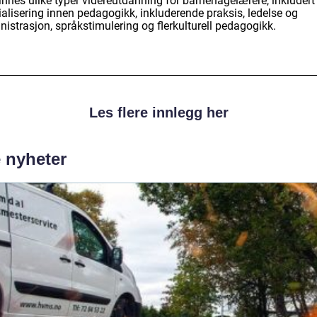
innes ulike typer videreutdanning for barnehagelærere, inkludert
ialisering innen pedagogikk, inkluderende praksis, ledelse og
istrasjon, språkstimulering og flerkulturell pedagogikk.
Les flere innlegg her
e nyheter