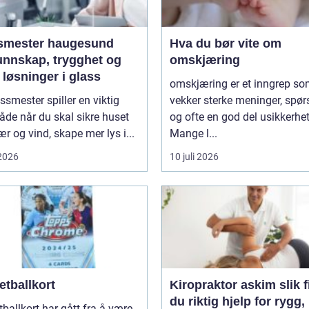
smester haugesund
Hva du bør vite om
unnskap, trygghet og
omskjæring
løsninger i glass
omskjæring er et inngrep s
ssmester spiller en viktig
vekker sterke meninger, spø
både når du skal sikre huset
og ofte en god del usikkerhet
r og vind, skape mer lys i...
Mange l...
 2026
10 juli 2026
etballkort
Kiropraktor askim slik finner
du riktig hjelp for rygg,
ballkort har gått fra å være