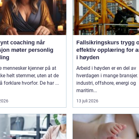
ynt coaching når
Fallsikringskurs trygg og
sjon møter personlig
effektiv opplæring for a
ling
i høyden
 mennesker kjenner på at
Arbeid i høyden er en del av
ikke helt stemmer, uten at de
hverdagen i mange bransjer.
 å forklare hvorfor. De har ...
industri, offshore, energi og
maritim...
 2026
13 juli 2026