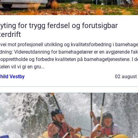
yting for trygg ferdsel og forutsigbar
terdrift
vei mot profesjonell utvikling og kvalitetsforbedring i barnehag
dning: Videreutdanning for barnehagelærer er en avgjørende fak
 opprettholde og forbedre kvaliteten på barnehagetjenestene. I 
kelen vil vi gi en gru...
hild Vestby
02 august