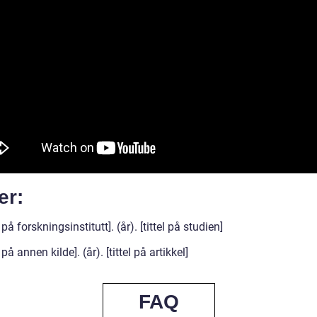
er:
på forskningsinstitutt]. (år). [tittel på studien]
på annen kilde]. (år). [tittel på artikkel]
FAQ