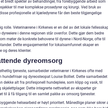
d et bredt spekter av behandlinger, fra forebyggende arbeid som
sjekker til mer komplekse prosedyrer og kirurgi. Ved bruk av
disse profesjonelle at kjæledyrene får den beste tilgjengelige
iktig rolle. Veterinærene i Kirkenes er en del av det lokale fellesskap
e dyreeiere i denne regionen står ovenfor. Dette gjør dem bedre
r som møter de konkrete behovene til dyrene i Nord-Norge, ofte til
vstander. Dette engasjementet for lokalsamfunnet skaper en
e og deres klienter.
attende dyreomsorg
lhetlig tjeneste, samarbeider veterinærer i Kirkenes ofte med
 hundefrisør og dyreosteopat Louise Bolliet. Dette samarbeidet
an dekke alt fra profesjonell hundepleie, som klipp og vask, til
skjelettplager. Dette integrerte nettverket av eksperter gir
 til å få tilgang til en samlet pakke av omsorg tjenester.
byggende helsearbeid er høyt prioritert. Månedlige planer sikrer 