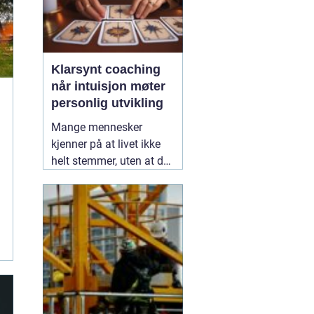
Klarsynt coaching
når intuisjon møter
personlig utvikling
Mange mennesker
kjenner på at livet ikke
helt stemmer, uten at de
klarer å forklare hvorfor.
De har kanskje prøvd
tradisjonell coaching,
selvhjelpsbøker og gode
råd fra venner, men står
likevel fast i de samme
mønstrene. Her kan
13
juli 2026