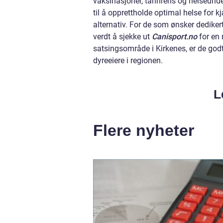
vaksinasjoner, tannrens og helseund
til å opprettholde optimal helse for 
alternativ. For de som ønsker dediker
verdt å sjekke ut
Canisport.no
for en
satsingsområde i Kirkenes, er de godt p
dyreeiere i regionen.
L
Flere nyheter