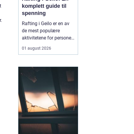
t
komplett guide til
spenning
r.
Rafting i Geilo er en av
de mest populære
aktivitetene for personer
som søker en
01 august 2026
kombinasjon av
adrenalin, fellesskap og
storslåtte
naturopplevelser i den
norske fjellheimen.
Aktiviteten går ut på å
manøvre...