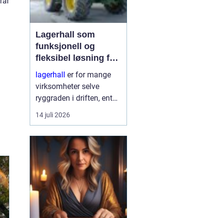
rar
Lagerhall som
funksjonell og
fleksibel løsning for
næring og landbruk
lagerhall
er for mange
virksomheter selve
ryggraden i driften, enten
det handler om landbruk,
14 juli 2026
industri, logistikk eller
handel. En moderne hall
gir trygg lagring, god
fly...