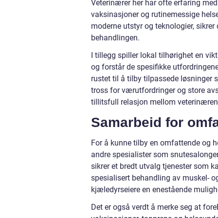
Veterinærer her har ofte erfaring me
vaksinasjoner og rutinemessige helse
moderne utstyr og teknologier, sikrer 
behandlingen.
I tillegg spiller lokal tilhørighet en v
og forstår de spesifikke utfordringen
rustet til å tilby tilpassede løsninge
tross for værutfordringer og store a
tillitsfull relasjon mellom veterinæren
Samarbeid for omf
For å kunne tilby en omfattende og he
andre spesialister som snutesalongen
sikrer et bredt utvalg tjenester som k
spesialisert behandling av muskel- og 
kjæledyrseiere en enestående mulighet
Det er også verdt å merke seg at fore