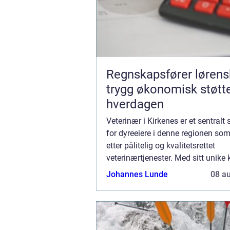
Regnskapsfører løren
trygg økonomisk støtte
hverdagen
Veterinær i Kirkenes er et sentralt
for dyreeiere i denne regionen so
etter pålitelig og kvalitetsrettet
veterinærtjenester. Med sitt unike
geografiske plassering, byr Kirken
Johannes Lunde
08 a
spesifik...