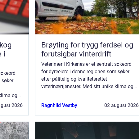
skog
Brøyting for trygg ferdsel og
 i
forutsigbar vinterdrift
Veterinær i Kirkenes er et sentralt søkeord
for dyreeiere i denne regionen som søker
 søkeord
etter pålitelig og kvalitetsrettet
m søker
veterinærtjenester. Med sitt unike klima og
geografiske plassering, byr Kirkenes på
 klima og
spesifik...
es på
ugust 2026
Ragnhild Vestby
02 august 2026