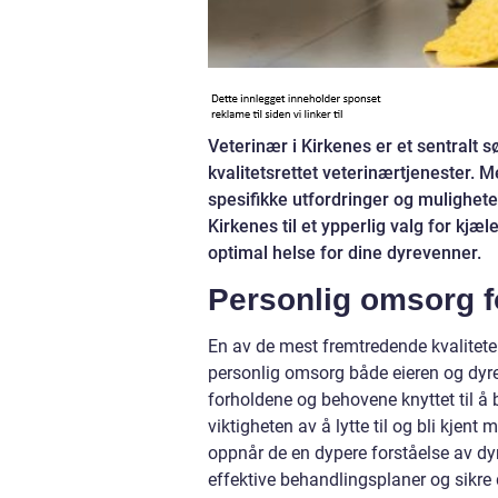
Veterinær i Kirkenes er et sentralt 
kvalitetsrettet veterinærtjenester. M
spesifikke utfordringer og muligheter
Kirkenes til et ypperlig valg for kjæ
optimal helse for dine dyrevenner.
Personlig omsorg fo
En av de mest fremtredende kvaliteten
personlig omsorg både eieren og dyre
forholdene og behovene knyttet til å b
viktigheten av å lytte til og bli kje
oppnår de en dypere forståelse av dyr
effektive behandlingsplaner og sikre d