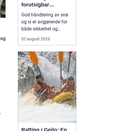
forutsigbar
vinterdrift
God håndtering av snø
og is er avgjørende for
både sikkerhet og
fremkommelighet
 og
02 august 2026
gjennom vinteren. Når
snøen laver ned, handler
alt om å holde veier,
gårdsplasser, gangstier
og inngangspartier åpne
og trygge. For eiere av
borettslag, sameier,
næringsb...
,
Rafting i Geilo: En