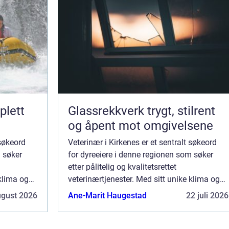
plett
Glassrekkverk trygt, stilrent
og åpent mot omgivelsene
 søkeord
Veterinær i Kirkenes er et sentralt søkeord
m søker
for dyreeiere i denne regionen som søker
etter pålitelig og kvalitetsrettet
 klima og
veterinærtjenester. Med sitt unike klima og
es på
geografiske plassering, byr Kirkenes på
ugust 2026
Ane-Marit Haugestad
22 juli 2026
spesifik...