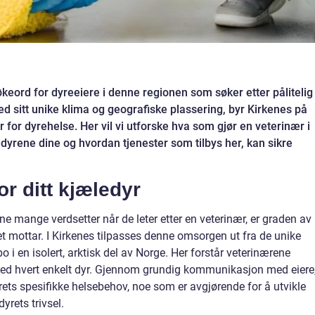
søkeord for dyreeiere i denne regionen som søker etter pålitelig
ed sitt unike klima og geografiske plassering, byr Kirkenes på
 for dyrehelse. Her vil vi utforske hva som gjør en veterinær i
ledyrene dine og hvordan tjenester som tilbys her, kan sikre
r ditt kjæledyr
e mange verdsetter når de leter etter en veterinær, er graden av
t mottar. I Kirkenes tilpasses denne omsorgen ut fra de unike
o i en isolert, arktisk del av Norge. Her forstår veterinærene
nt med hvert enkelt dyr. Gjennom grundig kommunikasjon med eiere
ets spesifikke helsebehov, noe som er avgjørende for å utvikle
yrets trivsel.