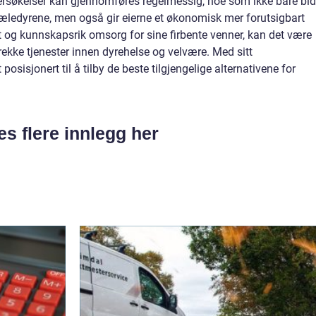
ersøkelser kan gjennomføres regelmessig, noe som ikke bare bid
kjæledyrene, men også gir eierne et økonomisk mer forutsigbart
t og kunnskapsrik omsorg for sine firbente venner, kan det være
 rekke tjenester innen dyrehelse og velvære. Med sitt
osisjonert til å tilby de beste tilgjengelige alternativene for
es flere innlegg her