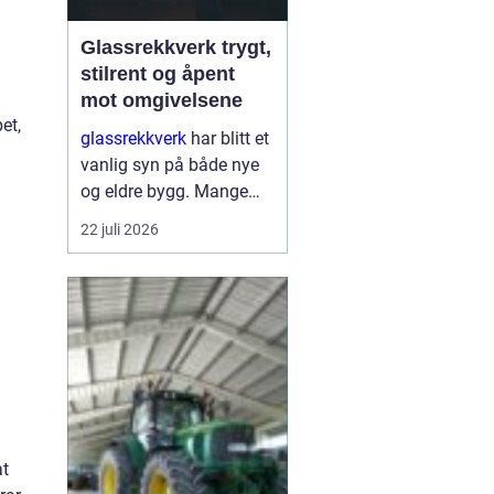
Glassrekkverk trygt,
stilrent og åpent
mot omgivelsene
et,
glassrekkverk
har blitt et
vanlig syn på både nye
og eldre bygg. Mange
velger denne løsningen
22 juli 2026
fordi den kombinerer
sikkerhet med et lett og
moderne uttrykk. I stedet
for tunge, tette r...
at