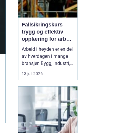
Fallsikringskurs
trygg og effektiv
opplæring for arbeid
i høyden
Arbeid i høyden er en del
av hverdagen i mange
bransjer. Bygg, industri,
offshore, energi og
13 juli 2026
maritim sektor har alle
arbeidsoppgaver der et
feiltrinn kan få alvorlige
følger. Et
Fallsikringskurs
gir arb...