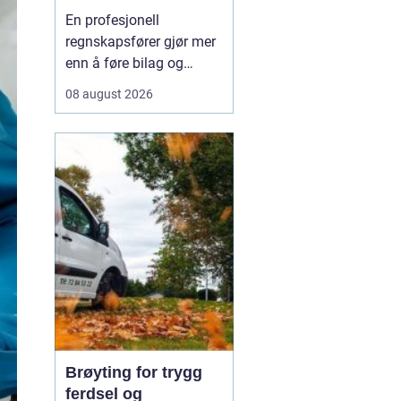
hverdagen
En profesjonell
regnskapsfører gjør mer
enn å føre bilag og
sende inn skjemaer. For
08 august 2026
mange mindre bedrifter i
og rundt Lørenskog er
regnskapsføreren en
sparringspartner som gir
ro i magen og oversikt
over tallene. Når
økonomien er ryddig og
fristene h...
Brøyting for trygg
ferdsel og