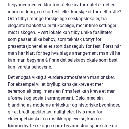
begynner med en klar forståelse av formålet er det en
intim middag, en stor fest, eller kanskje et formelt møte?
Oslo tilbyr mange forskjellige selskapslokaler, fra
elegante bankettsaler til koselige, mer intime settinger
midt i skogen. Hvert lokale kan tilby unike fasiliteter
som passer ulike behov, som teknisk utstyr for
presentasjoner eller et stort dansegulv for fest. Først når
man har klart for seg hva slags arrangement man vil ha,
kan man begynne å finne det selskapslokale som best
kan ivareta behovene.
Det er også viktig å vurdere atmosfæren man ønsker.
For eksempel vil et bryllup kanskje kreve et mer
seremonielt preg, mens en firmafest kan kreve et mer
uformelt og sosialt arrangement. Oslo, med sin
blanding av moderne arkitektur og historiske bygninger,
gir et bredt spekter av muligheter. Hvis man for
eksempel ønsker en rustikk opplevelse, kan en
tømmerhytte i skogen som Tryvannstua-sportsstue.no