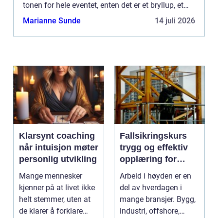
tonen for hele eventet, enten det er et bryllup, et
jubileum, en firmabilder ...
Marianne Sunde
14 juli 2026
Klarsynt coaching
Fallsikringskurs
når intuisjon møter
trygg og effektiv
personlig utvikling
opplæring for
arbeid i høyden
Mange mennesker
Arbeid i høyden er en
kjenner på at livet ikke
del av hverdagen i
helt stemmer, uten at
mange bransjer. Bygg,
de klarer å forklare
industri, offshore,