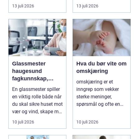
hvorfor. De har ...
energi og maritim...
13 juli 2026
13 juli 2026
Glassmester
Hva du bør vite om
haugesund
omskjæring
fagkunnskap,
omskjæring er et
trygghet og gode
En glassmester spiller
inngrep som vekker
løsninger i glass
en viktig rolle både når
sterke meninger,
du skal sikre huset mot
spørsmål og ofte en
vær og vind, skape mer
god del usikkerhet.
lys i...
Mange l...
10 juli 2026
10 juli 2026