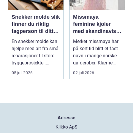
Snekker molde slik
Missmaya
finner du riktig
feminine kjoler
fagperson til ditt
med skandinavisk
prosjekt
eleganse
En snekker molde kan
Merket missmaya har
hjelpe med alt fra små
på kort tid blitt et fast
reparasjoner til store
navn i mange norske
byggeprosjekter.
garderober. Klærne
Mange trenger hj...
skiller seg ut ...
05 juli 2026
02 juli 2026
Adresse