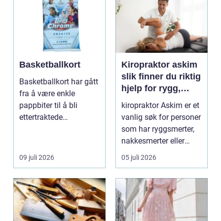
Basketballkort
Kiropraktor askim
slik finner du riktig
Basketballkort har gått
hjelp for rygg,
fra å være enkle
nakke og ledd
pappbiter til å bli
kiropraktor Askim er et
ettertraktede
vanlig søk for personer
samleobjekter med
som har ryggsmerter,
egen ku...
nakkesmerter eller
andre muskel...
09 juli 2026
05 juli 2026