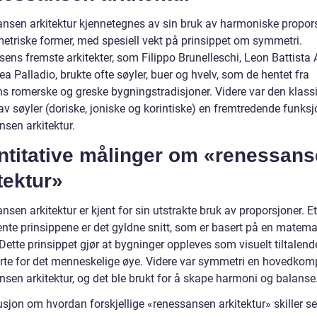
nsen arkitektur kjennetegnes av sin bruk av harmoniske propor
etriske former, med spesiell vekt på prinsippet om symmetri.
ens fremste arkitekter, som Filippo Brunelleschi, Leon Battista A
a Palladio, brukte ofte søyler, buer og hvelv, som de hentet fra
ns romerske og greske bygningstradisjoner. Videre var den klass
av søyler (doriske, joniske og korintiske) en fremtredende funksj
nsen arkitektur.
ntitative målinger om «renessan
tektur»
sen arkitektur er kjent for sin utstrakte bruk av proporsjoner. E
ente prinsippene er det gyldne snitt, som er basert på en matema
Dette prinsippet gjør at bygninger oppleves som visuelt tiltalend
rte for det menneskelige øye. Videre var symmetri en hovedkom
nsen arkitektur, og det ble brukt for å skape harmoni og balanse
sjon om hvordan forskjellige «renessansen arkitektur» skiller se