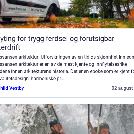
yting for trygg ferdsel og forutsigbar
terdrift
sansen arkitektur: Utforskningen av en tidløs skjønnhet Innledn
sansen arkitektur er en av de mest kjente og innflytelsesrike
dene innen arkitekturens historie. Det er en epoke som er kjent fo
alitetsdesign, harmoniske pr...
hild Vestby
02 august