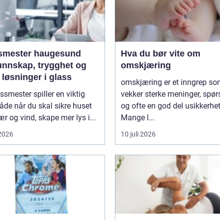
smester haugesund
Hva du bør vite om
unnskap, trygghet og
omskjæring
løsninger i glass
omskjæring er et inngrep s
ssmester spiller en viktig
vekker sterke meninger, spø
både når du skal sikre huset
og ofte en god del usikkerhet
r og vind, skape mer lys i...
Mange l...
 2026
10 juli 2026