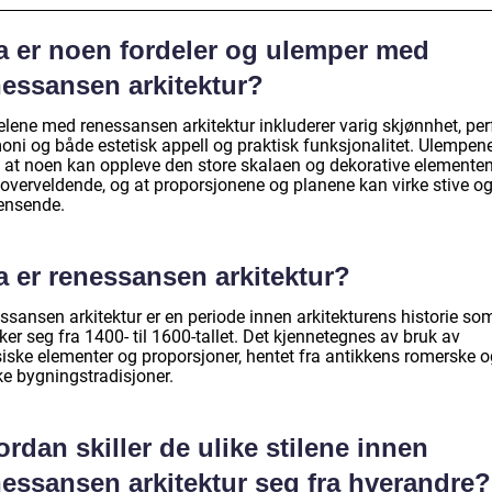
a er noen fordeler og ulemper med
nessansen arkitektur?
elene med renessansen arkitektur inkluderer varig skjønnhet, per
oni og både estetisk appell og praktisk funksjonalitet. Ulempen
 at noen kan oppleve den store skalaen og dekorative elemente
overveldende, og at proporsjonene og planene kan virke stive o
ensende.
a er renessansen arkitektur?
ssansen arkitektur er en periode innen arkitekturens historie so
ker seg fra 1400- til 1600-tallet. Det kjennetegnes av bruk av
siske elementer og proporsjoner, hentet fra antikkens romerske o
ke bygningstradisjoner.
rdan skiller de ulike stilene innen
nessansen arkitektur seg fra hverandre?