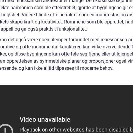
ne med renessansen arkitektur er mange. Den klassiske skjønnh
ekte harmonien som ble etterstrebet, gjorde at bygningene gir en
 tidløshet. Videre blir de ofte betraktet som en manifestasjon av
ets skaperkraft og kreativitet. Rommene som ble opprettet, ha
 appell og ga også praktisk funksjonalitet.
 kan det også være noen ulemper forbundet med renessansen ark
orative og ofte monumental karakteren kan virke overveldende 
r, og disse bygningene kan ofte føle seg fjerne eller utilgjengel
kan opprettelsen av symmetriske planer og proporsjoner også virk
nsende, og kan ikke alltid tilpasses til moderne behov.