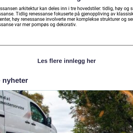
sansen arkitektur kan deles inn i tre hovedstiler: tidlig, høy og 
ssanse. Tidlig renessanse fokuserte på gjenoppliving av klassis
enter, høy renessanse involverte mer komplekse strukturer og se
ssanse var mer pompøs og dekorativ.
Les flere innlegg her
e nyheter