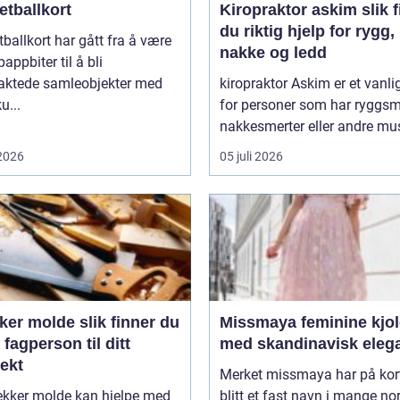
etballkort
Kiropraktor askim slik finner
du riktig hjelp for rygg,
ballkort har gått fra å være
nakke og ledd
pappbiter til å bli
raktede samleobjekter med
kiropraktor Askim er et vanli
u...
for personer som har ryggsme
nakkesmerter eller andre mus
 2026
05 juli 2026
olde slik finner du
Missmaya feminine kjoler
g fagperson til ditt
med skandinavisk eleg
ekt
Merket missmaya har på kort
ekker molde kan hjelpe med
blitt et fast navn i mange no