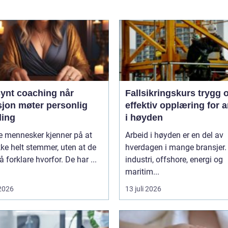
ynt coaching når
Fallsikringskurs trygg og
sjon møter personlig
effektiv opplæring for a
ling
i høyden
 mennesker kjenner på at
Arbeid i høyden er en del av
ikke helt stemmer, uten at de
hverdagen i mange bransjer.
 å forklare hvorfor. De har ...
industri, offshore, energi og
maritim...
 2026
13 juli 2026