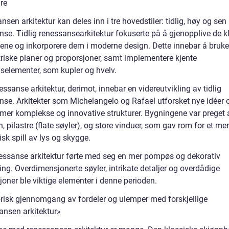
re
sen arkitektur kan deles inn i tre hovedstiler: tidlig, høy og sen
nse. Tidlig renessansearkitektur fokuserte på å gjenopplive de k
ene og inkorporere dem i moderne design. Dette innebar å bruke
iske planer og proporsjoner, samt implementere kjente
selementer, som kupler og hvelv.
ssanse arkitektur, derimot, innebar en videreutvikling av tidlig
nse. Arkitekter som Michelangelo og Rafael utforsket nye idéer 
t mer komplekse og innovative strukturer. Bygningene var preget 
, pilastre (flate søyler), og store vinduer, som gav rom for et mer
sk spill av lys og skygge.
essanse arkitektur førte med seg en mer pompøs og dekorativ
ng. Overdimensjonerte søyler, intrikate detaljer og overdådige
oner ble viktige elementer i denne perioden.
orisk gjennomgang av fordeler og ulemper med forskjellige
ansen arkitektur»