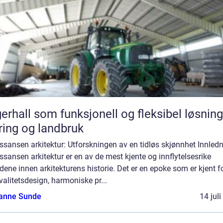
erhall som funksjonell og fleksibel løsning
ing og landbruk
sansen arkitektur: Utforskningen av en tidløs skjønnhet Innledn
sansen arkitektur er en av de mest kjente og innflytelsesrike
dene innen arkitekturens historie. Det er en epoke som er kjent fo
alitetsdesign, harmoniske pr...
anne Sunde
14 jul