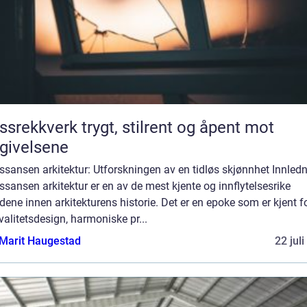
verk trygt, stilrent og åpent mot
givelsene
sansen arkitektur: Utforskningen av en tidløs skjønnhet Innledn
sansen arkitektur er en av de mest kjente og innflytelsesrike
dene innen arkitekturens historie. Det er en epoke som er kjent fo
alitetsdesign, harmoniske pr...
Marit Haugestad
22 jul