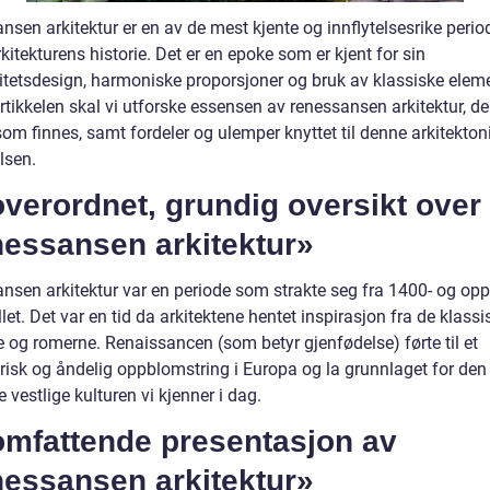
nsen arkitektur er en av de mest kjente og innflytelsesrike peri
kitekturens historie. Det er en epoke som er kjent for sin
itetsdesign, harmoniske proporsjoner og bruk av klassiske elemen
tikkelen skal vi utforske essensen av renessansen arkitektur, de
som finnes, samt fordeler og ulemper knyttet til denne arkitekton
lsen.
verordnet, grundig oversikt over
nessansen arkitektur»
nsen arkitektur var en periode som strakte seg fra 1400- og opp 
let. Det var en tid da arkitektene hentet inspirasjon fra de klassi
e og romerne. Renaissancen (som betyr gjenfødelse) førte til et
risk og åndelig oppblomstring i Europa og la grunnlaget for den
vestlige kulturen vi kjenner i dag.
omfattende presentasjon av
nessansen arkitektur»