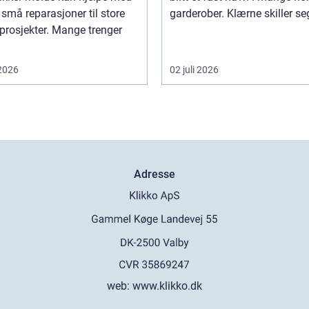
a små reparasjoner til store
garderober. Klærne skiller seg 
prosjekter. Mange trenger
 2026
02 juli 2026
Adresse
web:
www.klikko.dk