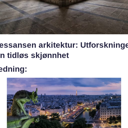
essansen arkitektur: Utforskning
n tidløs skjønnhet
edning: