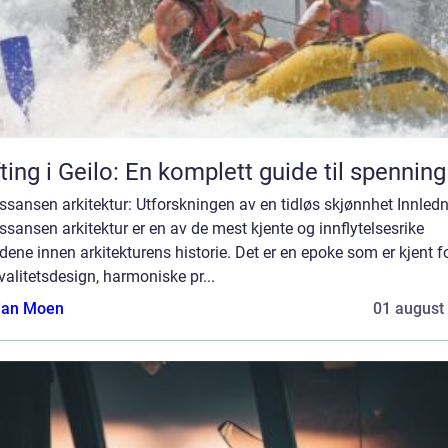
ting i Geilo: En komplett guide til spenning
sansen arkitektur: Utforskningen av en tidløs skjønnhet Innledn
sansen arkitektur er en av de mest kjente og innflytelsesrike
dene innen arkitekturens historie. Det er en epoke som er kjent fo
alitetsdesign, harmoniske pr...
tian Moen
01 august