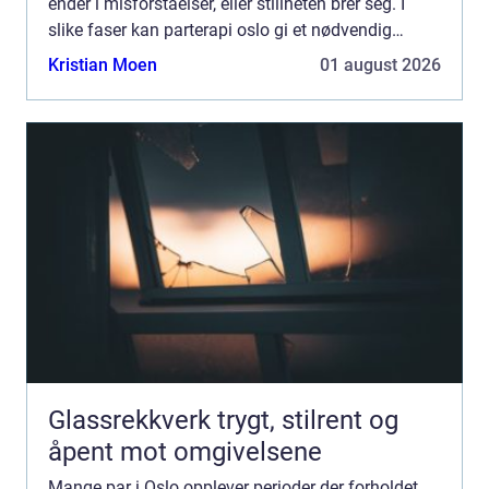
ender i misforståelser, eller stillheten brer seg. I
slike faser kan parterapi oslo gi et nødvendig
pusterom, der to mennesker får hjelp til å forstå
Kristian Moen
01 august 2026
hve...
Glassrekkverk trygt, stilrent og
åpent mot omgivelsene
Mange par i Oslo opplever perioder der forholdet