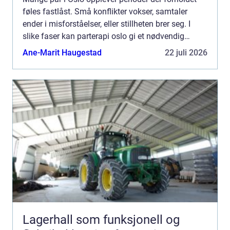
føles fastlåst. Små konflikter vokser, samtaler
ender i misforståelser, eller stillheten brer seg. I
slike faser kan parterapi oslo gi et nødvendig
pusterom, der to mennesker får hjelp til å forstå
Ane-Marit Haugestad
22 juli 2026
hve...
Lagerhall som funksjonell og