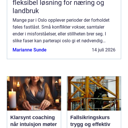
fleksibel løsning for næring og
landbruk
Mange par i Oslo opplever perioder der forholdet
føles fastlåst. Små konflikter vokser, samtaler
ender i misforståelser, eller stillheten brer seg. I
slike faser kan parterapi oslo gi et nødvendig
pusterom, der to mennesker får hjelp til å forstå
Marianne Sunde
14 juli 2026
hve...
Klarsynt coaching
Fallsikringskurs
når intuisjon møter
trygg og effektiv