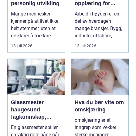
personlig utvikling
opplæring for
arbeid i høyden
Mange mennesker
Arbeid i høyden er en
kjenner på at livet ikke
del av hverdagen i
helt stemmer, uten at
mange bransjer. Bygg,
de klarer å forklare
industri, offshore,
hvorfor. De har ...
energi og maritim...
13 juli 2026
13 juli 2026
Glassmester
Hva du bør vite om
haugesund
omskjæring
fagkunnskap,
omskjæring er et
trygghet og gode
En glassmester spiller
inngrep som vekker
løsninger i glass
en viktig rolle både når
sterke meninger,