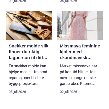
09 juli 2026
05 juli 2026
Snekker molde slik
Missmaya feminine
finner du riktig
kjoler med
fagperson til ditt
skandinavisk
prosjekt
eleganse
En snekker molde kan
Merket missmaya har
hjelpe med alt fra små
på kort tid blitt et fast
reparasjoner til store
navn i mange norske
byggeprosjekter.
garderober. Klærne
Mange trenger hj...
skiller seg ut ...
05 juli 2026
02 juli 2026