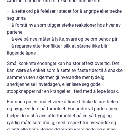
Arbeidet i timene kan for eksempel handle om:
– å sette ord på følelser i stedet for å angripe eller trekke
seg unna
– å forstå hva som trigger sterke reaksjoner hos hver av
partene
– å øve på nye måter å lytte, svare og be om behov på
– å reparere etter konflikter, slik at sårene ikke blir
liggende åpne
Små, konkrete endringer kan ha stor effekt over tid. Det
kan være så enkelt som å sette av faste tider til å snakke
sammen uten skjermer, gi hverandre mer tydelig
anerkjennelse i hverdagen, eller lære seg gode
stoppknapper når en krangel er i ferd med å løpe løpsk.
For noen par vil målet være å finne tilbake til nærheten
og bygge videre på forholdet. For andre vil parterapien
hjelpe dem til å avslutte forholdet på en så trygg og
ryddig måte som mulig, med respekt for hverandre og
eventuelle barn. Begge deler kan være gode og sunne