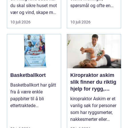
du skal sikre huset mot
spørsmål og ofte en
vær og vind, skape mer
god del usikkerhet.
lys i...
Mange l...
10 juli 2026
10 juli 2026
Basketballkort
Kiropraktor askim
slik finner du riktig
Basketballkort har gått
hjelp for rygg,
fra å være enkle
nakke og ledd
pappbiter til å bli
kiropraktor Askim er et
ettertraktede
vanlig søk for personer
samleobjekter med
som har ryggsmerter,
egen ku...
nakkesmerter eller
andre muskel...