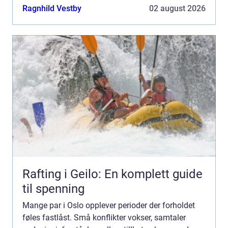
pusterom, der to mennesker får hjelp til å forstå
Ragnhild Vestby
02 august 2026
hve...
Rafting i Geilo: En komplett guide
til spenning
Mange par i Oslo opplever perioder der forholdet
føles fastlåst. Små konflikter vokser, samtaler