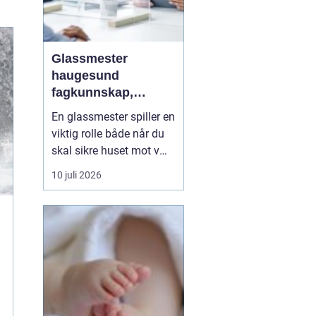
Glassmester
haugesund
fagkunnskap,
trygghet og gode
En glassmester spiller en
løsninger i glass
viktig rolle både når du
skal sikre huset mot vær
og vind, skape mer lys i
10 juli 2026
boligen eller gi fasaden
et moderne preg. For
mange i Haugesund og
omegn handler valg av
glassmester om mer enn
pris. De vil ha en
samarbeidspartner ...