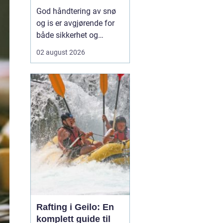
vinterdrift
God håndtering av snø
og is er avgjørende for
både sikkerhet og
fremkommelighet
02 august 2026
gjennom vinteren. Når
snøen laver ned, handler
alt om å holde veier,
gårdsplasser, gangstier
og inngangspartier åpne
og trygge. For eiere av
borettslag, sameier,
næringsb...
Rafting i Geilo: En
komplett guide til