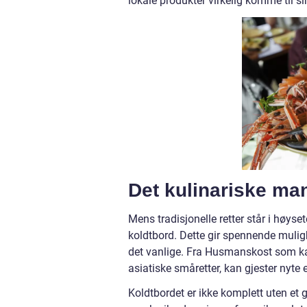
lokale produkter virkelig komme til sin
Det kulinariske man
Mens tradisjonelle retter står i høyse
koldtbord. Dette gir spennende mulighe
det vanlige. Fra Husmanskost som karb
asiatiske småretter, kan gjester nyte
Koldtbordet er ikke komplett uten et