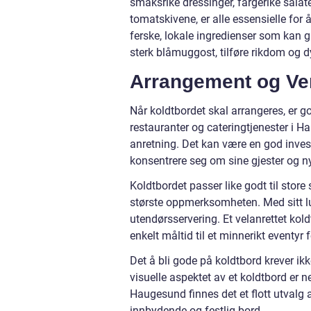
smaksrike dressinger, fargerike salate
tomatskivene, er alle essensielle for 
ferske, lokale ingredienser som kan gi r
sterk blåmuggost, tilføre rikdom og dy
Arrangement og Ve
Når koldtbordet skal arrangeres, er 
restauranter og cateringtjenester i Ha
anretning. Det kan være en god investe
konsentrere seg om sine gjester og n
Koldtbordet passer like godt til stor
største oppmerksomheten. Med sitt lu
utendørsservering. Et velanrettet ko
enkelt måltid til et minnerikt eventyr 
Det å bli gode på koldtbord krever ik
visuelle aspektet av et koldtbord er n
Haugesund finnes det et flott utvalg 
innbydende og festlig bord.