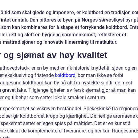
åltid som skal glede og imponere, er koldtbord en tradisjon s
 intet unntak. Den pittoreske byen på Norges sørvestkyst byr p
 som kan kombineres for å skape et forrykende koldtbord. Ent
 eller rett og slett en hyggelig sammenkomst, reflekterer et
mattradisjoner og innovativ tilnærming til matkultur.
r og sjømat av høy kvalitet
ovedstad», er en by med en rik historie knyttet til sjøen og en
 et eksklusivt og fristende
koldtbord
, bør man ikke se forbi
Haugesund koldtbord kan by på alt fra nystekte sild til de mest
og gravet laks. Tilgjengeligheten av fersk sjømat gjør at man kan
er og tilbehør som setter lokale smaker i sentrum.
er spekemat et selvskreven bestanddel. Spekeskinke fra regionen
pølser gir koldtbordet kropp og kjærlighet. De herlige aromaene 
spekemat setter en egen spiss på måltidet. Det er en kunst å
ene slik at de komplementerer hverandre, og her kan Haugesund