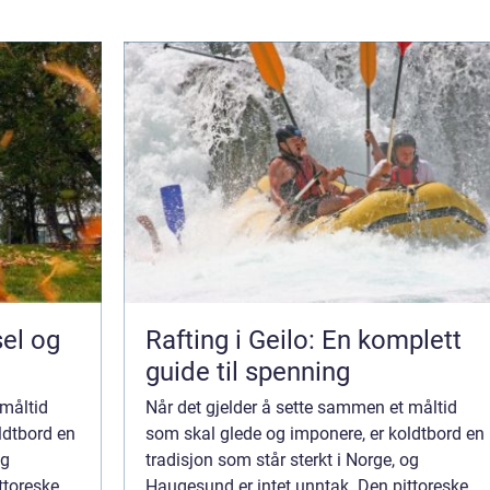
sel og
Rafting i Geilo: En komplett
guide til spenning
 måltid
Når det gjelder å sette sammen et måltid
ldtbord en
som skal glede og imponere, er koldtbord en
og
tradisjon som står sterkt i Norge, og
ttoreske
Haugesund er intet unntak. Den pittoreske