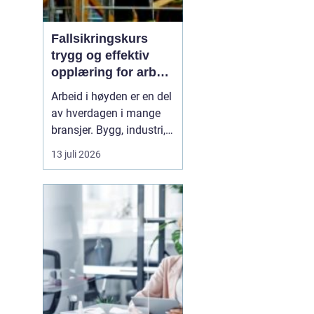
Fallsikringskurs
trygg og effektiv
opplæring for arbeid
i høyden
Arbeid i høyden er en del
av hverdagen i mange
bransjer. Bygg, industri,
offshore, energi og
13 juli 2026
maritim sektor har alle
arbeidsoppgaver der et
feiltrinn kan få alvorlige
følger. Et
Fallsikringskurs
gir arb...