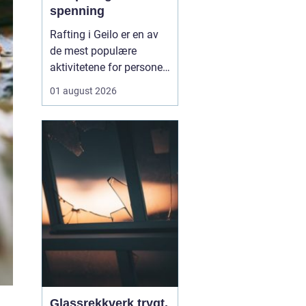
spenning
Rafting i Geilo er en av
de mest populære
aktivitetene for personer
som søker en
01 august 2026
kombinasjon av
adrenalin, fellesskap og
storslåtte
naturopplevelser i den
norske fjellheimen.
Aktiviteten går ut på å
manøvre...
Glassrekkverk trygt,