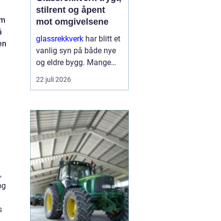
stilrent og åpent
om
mot omgivelsene
å
glassrekkverk
har blitt et
en
vanlig syn på både nye
og eldre bygg. Mange
velger denne løsningen
22 juli 2026
fordi den kombinerer
sikkerhet med et lett og
moderne uttrykk. I stedet
for tunge, tette r...
,
og
s