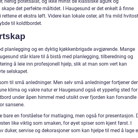
r, herlig potetsalat, og ikke minst de klassiske agurk og
å skape det perfekte måltidet. I Haugesund er det enkelt å finne
ettene et ekstra løft. Videre kan lokale oster, alt fra mild hvitost 
bde til koldtbordet.
rtskap
god planlegging og en dyktig kjøkkenbrigade avgjørende. Mange
ugesund står klare til å bistå med planlegging, tilberedning og
ring å leie inn profesjonell hjelp, slik at man som vert kan
yte selskapet.
e som til små anledninger. Men selv små anledninger fortjener de
ne klima og vakre natur er Haugesund også et ypperlig sted for
ldtbord under åpen himmel med utsikt over fjorden kan forvandle 
for sansene.
ke bare en forståelse for matlaging, men også for presentasjon. 
esten like viktig som smaken, for øyet spiser som kjent først. I
av duker, servise og dekorasjoner som kan hjelpe til med å lage e