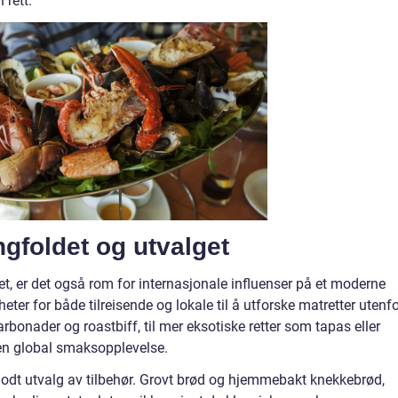
 rett.
gfoldet og utvalget
tet, er det også rom for internasjonale influenser på et moderne
ter for både tilreisende og lokale til å utforske matretter utenf
onader og roastbiff, til mer eksotiske retter som tapas eller
 en global smaksopplevelse.
 godt utvalg av tilbehør. Grovt brød og hjemmebakt knekkebrød,