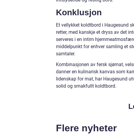
Konklusjon
Et vellykket koldtbord i Haugesund sk
retter, med kanskje et dryss av det i
serveres i en intim hjemmeatmosfære el
middelpunkt for enhver samling et s
samtaler.
Kombinasjonen av fersk sjømat, vels
danner en kulinarisk kanvas som kan t
lidenskap for mat, har Haugesund utv
solid og smakfullt koldtbord.
L
Flere nyheter