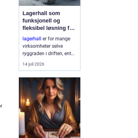
Lagerhall som
funksjonell og
fleksibel løsning for
næring og landbruk
lagerhall
er for mange
virksomheter selve
ryggraden i driften, enten
det handler om landbruk,
14 juli 2026
industri, logistikk eller
handel. En moderne hall
gir trygg lagring, god
fly...
or