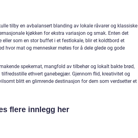
ulle tilby en avbalansert blanding av lokale råvarer og klassiske
nternasjonale kjøkken for ekstra variasjon og smak. Enten det
ler som en stor buffet i et festlokale, blir et koldtbord et
ted hvor mat og mennesker møtes for å dele glede og gode
makende spekemat, mangfold av tilbehør og lokalt bakte brød,
ilfredsstille ethvert ganebegjær. Gjennom flid, kreativitet og
ilsomt blitt en glimrende destinasjon for dem som verdsetter et
es flere innlegg her