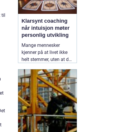
til
Klarsynt coaching
når intuisjon møter
personlig utvikling
Mange mennesker
kjenner på at livet ikke
helt stemmer, uten at de
klarer å forklare hvorfor.
De har kanskje prøvd
n
tradisjonell coaching,
selvhjelpsbøker og gode
et
råd fra venner, men står
likevel fast i de samme
mønstrene. Her kan
13
Det
juli 2026
t