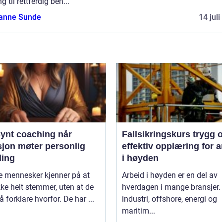
ng til rettferdig beh...
anne Sunde
14 jul
ynt coaching når
Fallsikringskurs trygg og
sjon møter personlig
effektiv opplæring for a
ling
i høyden
 mennesker kjenner på at
Arbeid i høyden er en del av
ikke helt stemmer, uten at de
hverdagen i mange bransjer.
 å forklare hvorfor. De har ...
industri, offshore, energi og
maritim...