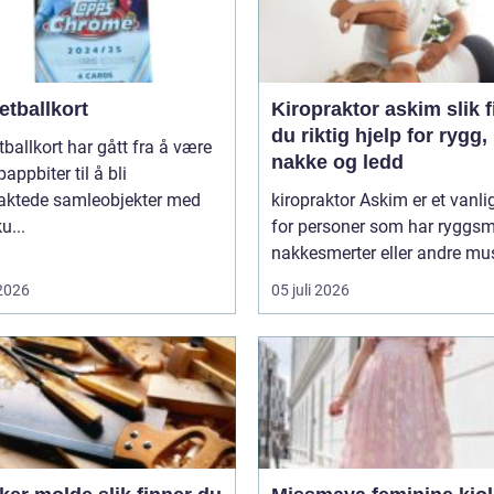
etballkort
Kiropraktor askim slik finner
du riktig hjelp for rygg,
ballkort har gått fra å være
nakke og ledd
pappbiter til å bli
raktede samleobjekter med
kiropraktor Askim er et vanli
u...
for personer som har ryggsme
nakkesmerter eller andre mus
 2026
05 juli 2026