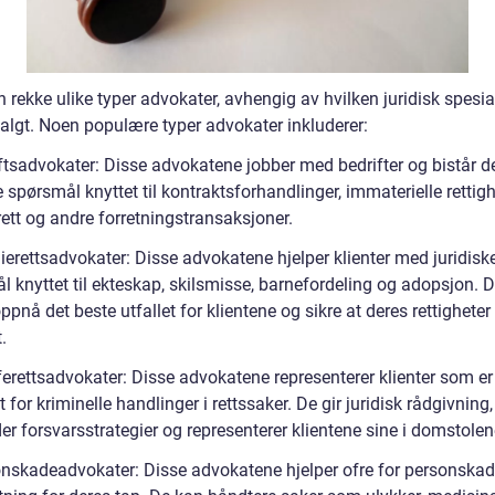
n rekke ulike typer advokater, avhengig av hvilken juridisk spesia
valgt. Noen populære typer advokater inkluderer:
iftsadvokater: Disse advokatene jobber med bedrifter og bistår
e spørsmål knyttet til kontraktsforhandlinger, immaterielle rettigh
ett og andre forretningstransaksjoner.
ierettsadvokater: Disse advokatene hjelper klienter med juridisk
 knyttet til ekteskap, skilsmisse, barnefordeling og adopsjon. D
pnå det beste utfallet for klientene og sikre at deres rettigheter 
.
ferettsadvokater: Disse advokatene representerer klienter som er
 for kriminelle handlinger i rettssaker. De gir juridisk rådgivning,
er forsvarsstrategier og representerer klientene sine i domstolen
onskadeadvokater: Disse advokatene hjelper ofre for personska