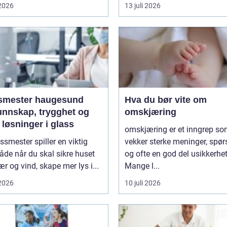
 2026
13 juli 2026
smester haugesund
Hva du bør vite om
unnskap, trygghet og
omskjæring
løsninger i glass
omskjæring er et inngrep s
ssmester spiller en viktig
vekker sterke meninger, spø
både når du skal sikre huset
og ofte en god del usikkerhet
r og vind, skape mer lys i...
Mange l...
 2026
10 juli 2026