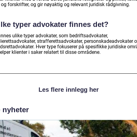
 og forskrifter, og gir nøyaktig og relevant juridisk rådgivning.
lke typer advokater finnes det?
innes ulike typer advokater, som bedriftsadvokater,
lierettsadvokater, strafferettsadvokater, personskadeadvokater 
dsrettadvokater. Hver type fokuserer på spesifikke juridiske omr
elper klienter i saker relatert til disse områdene.
Les flere innlegg her
e nyheter