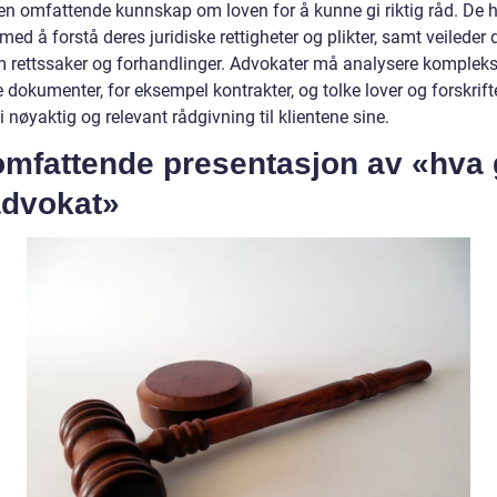
 en omfattende kunnskap om loven for å kunne gi riktig råd. De h
 med å forstå deres juridiske rettigheter og plikter, samt veileder
 rettssaker og forhandlinger. Advokater må analysere komplek
e dokumenter, for eksempel kontrakter, og tolke lover og forskrifte
 nøyaktig og relevant rådgivning til klientene sine.
omfattende presentasjon av «hva 
advokat»