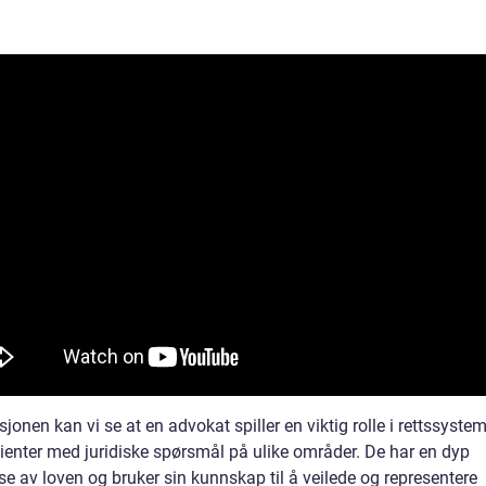
sjonen kan vi se at en advokat spiller en viktig rolle i rettssyste
lienter med juridiske spørsmål på ulike områder. De har en dyp
se av loven og bruker sin kunnskap til å veilede og representere