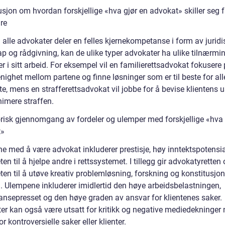
sjon om hvordan forskjellige «hva gjør en advokat» skiller seg f
re
alle advokater deler en felles kjernekompetanse i form av juridi
p og rådgivning, kan de ulike typer advokater ha ulike tilnærmi
 i sitt arbeid. For eksempel vil en familierettsadvokat fokusere
ighet mellom partene og finne løsninger som er til beste for all
te, mens en strafferettsadvokat vil jobbe for å bevise klientens 
nimere straffen.
orisk gjennomgang av fordeler og ulemper med forskjellige «hva 
t»
ne med å være advokat inkluderer prestisje, høy inntektspotensi
en til å hjelpe andre i rettssystemet. I tillegg gir advokatyretten
en til å utøve kreativ problemløsning, forskning og konstitusjon
g. Ulempene inkluderer imidlertid den høye arbeidsbelastningen,
ansepresset og den høye graden av ansvar for klientenes saker.
er kan også være utsatt for kritikk og negative mediedekninger 
or kontroversielle saker eller klienter.