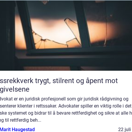
verk trygt, stilrent og åpent mot
givelsene
vokat er en juridisk profesjonell som gir juridisk rådgivning og
senterer klienter i rettssaker. Advokater spiller en viktig rolle i det
iske systemet og bidrar til å bevare rettferdighet og sikre at alle 
ng til rettferdig beh...
Marit Haugestad
22 jul