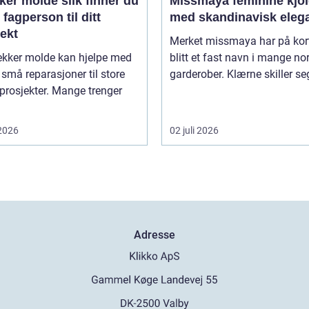
olde slik finner du
Missmaya feminine kjoler
g fagperson til ditt
med skandinavisk eleg
ekt
Merket missmaya har på kort
ekker molde kan hjelpe med
blitt et fast navn i mange no
a små reparasjoner til store
garderober. Klærne skiller seg 
prosjekter. Mange trenger
 2026
02 juli 2026
Adresse