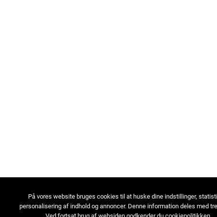
På vores website bruges cookies til at huske dine indstillinger, statist
personalisering af indhold og annoncer. Denne information deles med tre
Ved fortsat brug af websiden godkender du cookiepolitikken.