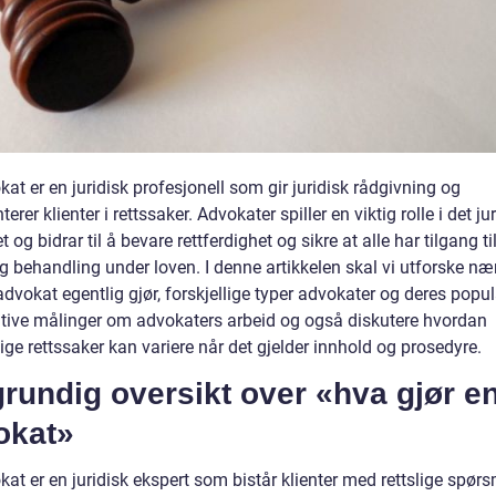
at er en juridisk profesjonell som gir juridisk rådgivning og
terer klienter i rettssaker. Advokater spiller en viktig rolle i det ju
 og bidrar til å bevare rettferdighet og sikre at alle har tilgang ti
ig behandling under loven. I denne artikkelen skal vi utforske n
dvokat egentlig gjør, forskjellige typer advokater og deres popula
ative målinger om advokaters arbeid og også diskutere hvordan
lige rettssaker kan variere når det gjelder innhold og prosedyre.
rundig oversikt over «hva gjør e
okat»
at er en juridisk ekspert som bistår klienter med rettslige spør