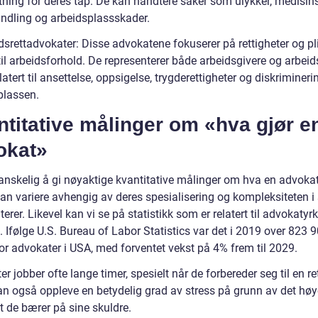
atning for deres tap. De kan håndtere saker som ulykker, medisin
andling og arbeidsplassskader.
dsrettadvokater: Disse advokatene fokuserer på rettigheter og pl
til arbeidsforhold. De representerer både arbeidsgivere og arbeid
latert til ansettelse, oppsigelse, trygderettigheter og diskrimineri
plassen.
titative målinger om «hva gjør e
okat»
anskelig å gi nøyaktige kvantitative målinger om hva en advokat 
kan variere avhengig av deres spesialisering og kompleksiteten i
erer. Likevel kan vi se på statistikk som er relatert til advokatyrk
. Ifølge U.S. Bureau of Labor Statistics var det i 2019 over 823 
or advokater i USA, med forventet vekst på 4% frem til 2029.
r jobber ofte lange timer, spesielt når de forbereder seg til en re
an også oppleve en betydelig grad av stress på grunn av det høy
t de bærer på sine skuldre.