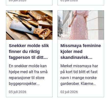
Snekker molde slik
Missmaya feminine
finner du riktig
kjoler med
fagperson til ditt
skandinavisk
prosjekt
eleganse
En snekker molde kan
Merket missmaya har
hjelpe med alt fra små
på kort tid blitt et fast
reparasjoner til store
navn i mange norske
byggeprosjekter.
garderober. Klærne
Mange trenger hj...
skiller seg ut ...
05 juli 2026
02 juli 2026