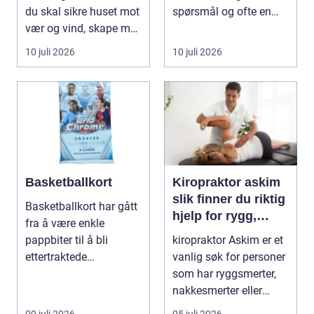
du skal sikre huset mot
spørsmål og ofte en
vær og vind, skape mer
god del usikkerhet.
lys i...
Mange l...
10 juli 2026
10 juli 2026
Basketballkort
Kiropraktor askim
slik finner du riktig
Basketballkort har gått
hjelp for rygg,
fra å være enkle
nakke og ledd
pappbiter til å bli
kiropraktor Askim er et
ettertraktede
vanlig søk for personer
samleobjekter med
som har ryggsmerter,
egen ku...
nakkesmerter eller
andre muskel...
09 juli 2026
05 juli 2026