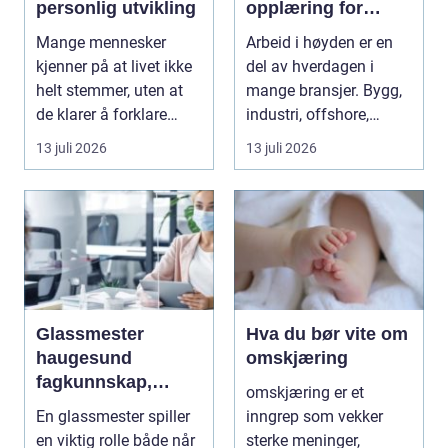
personlig utvikling
opplæring for
arbeid i høyden
Mange mennesker
Arbeid i høyden er en
kjenner på at livet ikke
del av hverdagen i
helt stemmer, uten at
mange bransjer. Bygg,
de klarer å forklare
industri, offshore,
hvorfor. De har ...
energi og maritim...
13 juli 2026
13 juli 2026
Glassmester
Hva du bør vite om
haugesund
omskjæring
fagkunnskap,
omskjæring er et
trygghet og gode
En glassmester spiller
inngrep som vekker
løsninger i glass
en viktig rolle både når
sterke meninger,