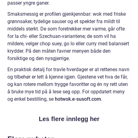
passer yngre ganer.
Smaksmessig er profilen gjenkjennbar: wok med friske
grønnsaker, tydelige sauser og et spekter fra mildt til
middels sterkt. De som foretrekker mer varme, går ofte
for la chi- eller Szechuan-variantene; de som vil ha
mildere, velger chop suey, go lo eller curry med balansert
krydder. På den måten favner menyen både den
forsiktige og den nysgjerrige.
En praktisk detalj for travle hverdager er at rettenes navn
og tilbehør er lett å kjenne igjen. Gjestene vet hva de får,
og kan rotere mellom trygge favoritter og én ny rett uten
å bruke mye tid på å lese seg opp. For oppdatert meny
og enkel bestilling, se
hotwok.e-susoft.com
.
Les flere innlegg her