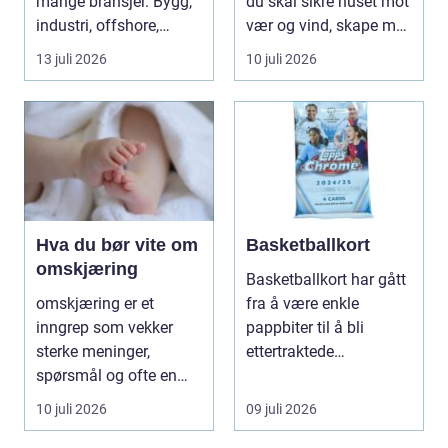
mange bransjer. Bygg,
du skal sikre huset mot
industri, offshore,
vær og vind, skape mer
energi og maritim...
lys i...
13 juli 2026
10 juli 2026
Hva du bør vite om
Basketballkort
omskjæring
Basketballkort har gått
omskjæring er et
fra å være enkle
inngrep som vekker
pappbiter til å bli
sterke meninger,
ettertraktede
spørsmål og ofte en
samleobjekter med
god del usikkerhet.
egen ku...
10 juli 2026
09 juli 2026
Mange l...