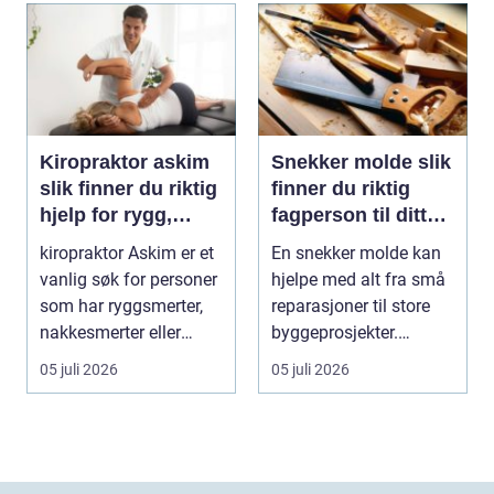
Kiropraktor askim
Snekker molde slik
slik finner du riktig
finner du riktig
hjelp for rygg,
fagperson til ditt
nakke og ledd
prosjekt
kiropraktor Askim er et
En snekker molde kan
vanlig søk for personer
hjelpe med alt fra små
som har ryggsmerter,
reparasjoner til store
nakkesmerter eller
byggeprosjekter.
andre muskel...
Mange trenger hj...
05 juli 2026
05 juli 2026