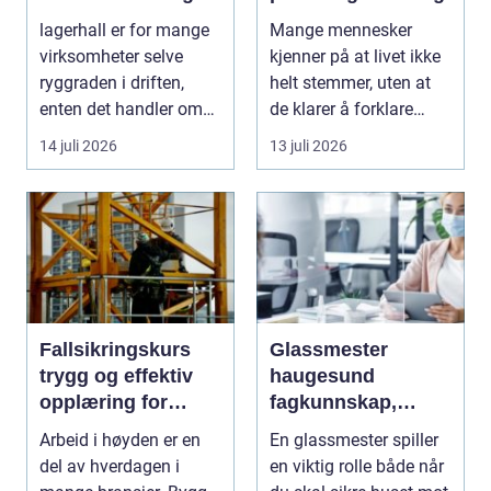
for næring og
lagerhall er for mange
Mange mennesker
landbruk
virksomheter selve
kjenner på at livet ikke
ryggraden i driften,
helt stemmer, uten at
enten det handler om
de klarer å forklare
landbruk, indust...
hvorfor. De har ...
14 juli 2026
13 juli 2026
Fallsikringskurs
Glassmester
trygg og effektiv
haugesund
opplæring for
fagkunnskap,
arbeid i høyden
trygghet og gode
Arbeid i høyden er en
En glassmester spiller
løsninger i glass
del av hverdagen i
en viktig rolle både når