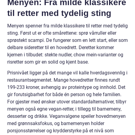
Menyen: Fra milde klassikere
til retter med tydelig sting
Menyen spenner fra milde klassikere til retter med tydelig
sting. Først ut er ofte smårettene: sprø vårruller eller
sprøstekt scampi. De fungerer som en lett start, eller som
delbare sideretter til en hovedrett. Deretter kommer
kjernen i tilbudet: stekte nudler, chow mein-varianter og
risretter som gir en solid og kjent base.
Prisnivået ligger på det mange vil kalle hverdagsvennlig i
restaurantsegmentet. Mange hovedretter finnes rundt
199-233 kroner, avhengig av proteintype og innhold. Det
gir forutsigbarhet for både én person og hele familien.
For gjester med ønsker utover standardalternativer, tilbyr
menyen også egne vegan-retter, i tillegg til barnemeny,
desserter og drikke. Veganvalgene speiler hovedmenyen
med grønnsaksfokus, og barnemenyen holder
porsjonsstørrelser og krydderstyrke på et nivå som