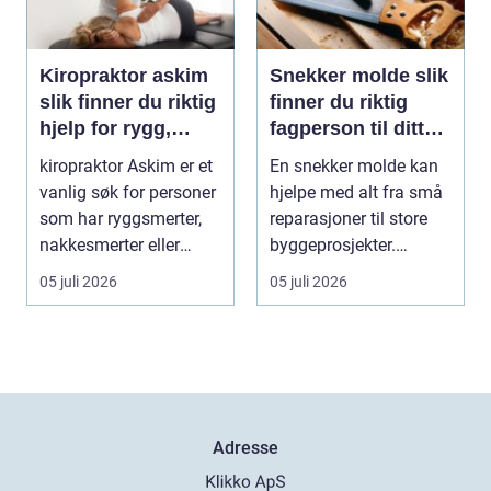
Kiropraktor askim
Snekker molde slik
slik finner du riktig
finner du riktig
hjelp for rygg,
fagperson til ditt
nakke og ledd
prosjekt
kiropraktor Askim er et
En snekker molde kan
vanlig søk for personer
hjelpe med alt fra små
som har ryggsmerter,
reparasjoner til store
nakkesmerter eller
byggeprosjekter.
andre muskel...
Mange trenger hj...
05 juli 2026
05 juli 2026
Adresse