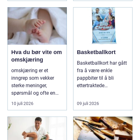
Hva du bør vite om
Basketballkort
omskjæring
Basketballkort har gått
omskjæring er et
fra å være enkle
inngrep som vekker
pappbiter til å bli
sterke meninger,
ettertraktede
spørsmål og ofte en
samleobjekter med
god del usikkerhet.
egen ku...
10 juli 2026
09 juli 2026
Mange l...