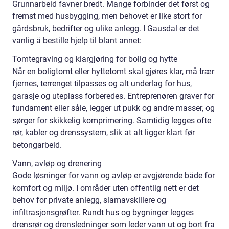
Grunnarbeid favner bredt. Mange forbinder det først og
fremst med husbygging, men behovet er like stort for
gårdsbruk, bedrifter og ulike anlegg. I Gausdal er det
vanlig å bestille hjelp til blant annet:
Tomtegraving og klargjøring for bolig og hytte
Når en boligtomt eller hyttetomt skal gjøres klar, må trær
fjernes, terrenget tilpasses og alt underlag for hus,
garasje og uteplass forberedes. Entreprenøren graver for
fundament eller såle, legger ut pukk og andre masser, og
sørger for skikkelig komprimering. Samtidig legges ofte
rør, kabler og drenssystem, slik at alt ligger klart før
betongarbeid.
Vann, avløp og drenering
Gode løsninger for vann og avløp er avgjørende både for
komfort og miljø. I områder uten offentlig nett er det
behov for private anlegg, slamavskillere og
infiltrasjonsgrøfter. Rundt hus og bygninger legges
drensrør og drensledninger som leder vann ut og bort fra