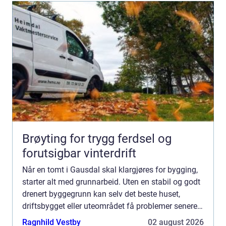
Brøyting for trygg ferdsel og
forutsigbar vinterdrift
Når en tomt i Gausdal skal klargjøres for bygging,
starter alt med grunnarbeid. Uten en stabil og godt
drenert byggegrunn kan selv det beste huset,
driftsbygget eller uteområdet få problemer senere. I
et område med variert terreng, tele og mye nedbør...
Ragnhild Vestby
02 august 2026