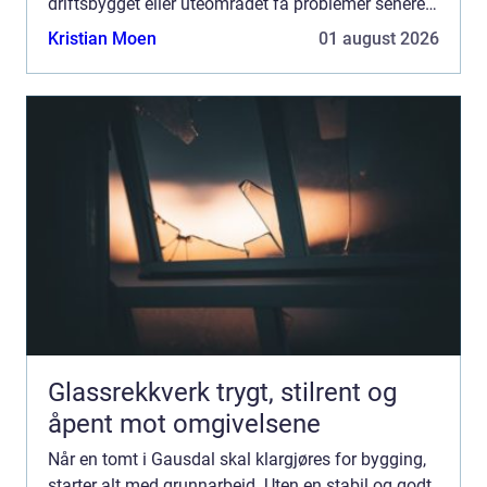
driftsbygget eller uteområdet få problemer senere. I
et område med variert terreng, tele og mye nedbør...
Kristian Moen
01 august 2026
Glassrekkverk trygt, stilrent og
åpent mot omgivelsene
Når en tomt i Gausdal skal klargjøres for bygging,
starter alt med grunnarbeid. Uten en stabil og godt