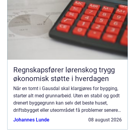
Regnskapsfører lørenskog trygg
økonomisk støtte i hverdagen
Når en tomt i Gausdal skal klargjøres for bygging,
starter alt med grunnarbeid. Uten en stabil og godt
drenert byggegrunn kan selv det beste huset,
driftsbygget eller uteområdet få problemer senere. I
et område med variert terreng, tele og mye nedbør...
Johannes Lunde
08 august 2026