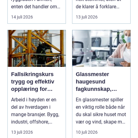
enten det handler om
de klarer å forklare
landbruk, indust...
hvorfor. De har ...
14 juli 2026
13 juli 2026
Fallsikringskurs
Glassmester
trygg og effektiv
haugesund
opplæring for
fagkunnskap,
arbeid i høyden
trygghet og gode
Arbeid i høyden er en
En glassmester spiller
løsninger i glass
del av hverdagen i
en viktig rolle både når
mange bransjer. Bygg,
du skal sikre huset mot
industri, offshore,
vær og vind, skape mer
energi og maritim...
lys i...
13 juli 2026
10 juli 2026