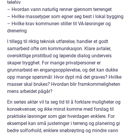
telehiv
– Hvordan vann naturlig renner gjennom terrenget
– Hvilke massetyper som egner seg best i lokal bygging
– Hvilke krav kommunen stiller til VA-løsninger og
drenering
I tillegg til riktig teknisk utførelse, handler et godt
samarbeid ofte om kommunikasjon. Klare avtaler,
oversiktlige pristilbud og løpende dialog underveis
skaper trygghet. For mange privatpersoner er
grunnarbeid en engangsopplevelse, og det kan dukke
opp mange spørsmål: Hvor dypt må det graves? Hvilke
masser skal brukes? Hvordan blir framkommeligheten
mens arbeidet pågår?
En seriøs aktør vil ta seg tid til å forklare muligheter og
konsekvenser, og ikke minst komme med forslag til
praktiske løsninger som gjør hverdagen enklere. For
eksempel kan små justeringer i terreng og planering gi
bedre solforhold, enklere snøbrøyting og mindre vann