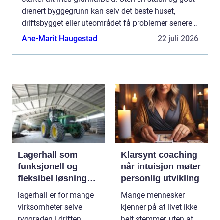
drenert byggegrunn kan selv det beste huset,
driftsbygget eller uteområdet få problemer senere. I
et område med variert terreng, tele og mye nedbør...
Ane-Marit Haugestad
22 juli 2026
Lagerhall som
Klarsynt coaching
funksjonell og
når intuisjon møter
fleksibel løsning
personlig utvikling
for næring og
lagerhall er for mange
Mange mennesker
landbruk
virksomheter selve
kjenner på at livet ikke
ryggraden i driften,
helt stemmer, uten at