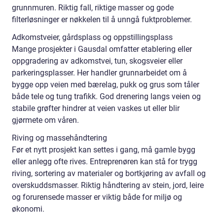
grunnmuren. Riktig fall, riktige masser og gode
filterløsninger er nøkkelen til å unngå fuktproblemer.
Adkomstveier, gårdsplass og oppstillingsplass
Mange prosjekter i Gausdal omfatter etablering eller
oppgradering av adkomstvei, tun, skogsveier eller
parkeringsplasser. Her handler grunnarbeidet om å
bygge opp veien med bærelag, pukk og grus som tåler
både tele og tung trafikk. God drenering langs veien og
stabile grøfter hindrer at veien vaskes ut eller blir
gjørmete om våren.
Riving og massehåndtering
Før et nytt prosjekt kan settes i gang, må gamle bygg
eller anlegg ofte rives. Entreprenøren kan stå for trygg
riving, sortering av materialer og bortkjøring av avfall og
overskuddsmasser. Riktig håndtering av stein, jord, leire
og forurensede masser er viktig både for miljø og
økonomi.