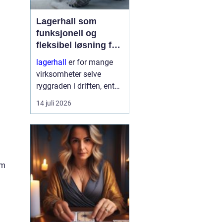
Lagerhall som
funksjonell og
fleksibel løsning for
næring og landbruk
lagerhall
er for mange
virksomheter selve
ryggraden i driften, enten
det handler om landbruk,
14 juli 2026
industri, logistikk eller
handel. En moderne hall
gir trygg lagring, god
fly...
om