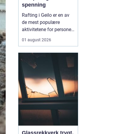
spenning
Rafting i Geilo er en av
de mest populære
aktivitetene for personer
som søker en
01 august 2026
kombinasjon av
adrenalin, fellesskap og
storslåtte
naturopplevelser i den
norske fjellheimen.
Aktiviteten går ut på å
manøvre...
Glassrekkverk trygt,