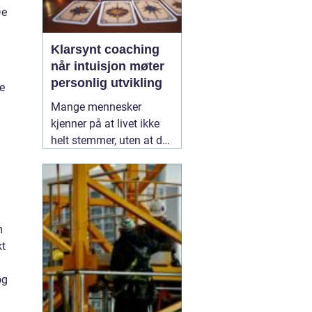
De
Klarsynt coaching
når intuisjon møter
personlig utvikling
te
Mange mennesker
kjenner på at livet ikke
helt stemmer, uten at de
klarer å forklare hvorfor.
De har kanskje prøvd
tradisjonell coaching,
selvhjelpsbøker og gode
råd fra venner, men står
m
likevel fast i de samme
kt
mønstrene. Her kan
13
juli 2026
og