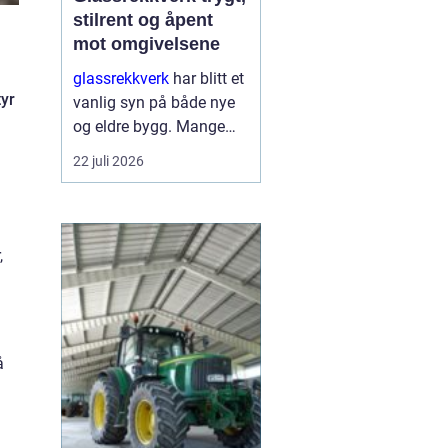
stilrent og åpent
mot omgivelsene
glassrekkverk
har blitt et
tyr
vanlig syn på både nye
og eldre bygg. Mange
velger denne løsningen
22 juli 2026
fordi den kombinerer
sikkerhet med et lett og
moderne uttrykk. I stedet
for tunge, tette r...
,
å