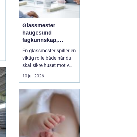
Glassmester
haugesund
fagkunnskap,
trygghet og gode
En glassmester spiller en
løsninger i glass
viktig rolle både når du
skal sikre huset mot vær
og vind, skape mer lys i
10 juli 2026
boligen eller gi fasaden
et moderne preg. For
mange i Haugesund og
omegn handler valg av
glassmester om mer enn
pris. De vil ha en
samarbeidspartner ...