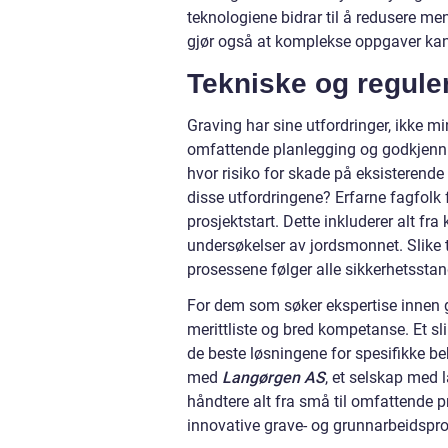
teknologiene bidrar til å redusere me
gjør også at komplekse oppgaver kan
Tekniske og regule
Graving har sine utfordringer, ikke min
omfattende planlegging og godkjennin
hvor risiko for skade på eksisterende
disse utfordringene? Erfarne fagfolk
prosjektstart. Dette inkluderer alt fra
undersøkelser av jordsmonnet. Slike ti
prosessene følger alle sikkerhetsstan
For dem som søker ekspertise innen g
merittliste og bred kompetanse. Et sli
de beste løsningene for spesifikke b
med
Langørgen AS
, et selskap med l
håndtere alt fra små til omfattende p
innovative grave- og grunnarbeidspro