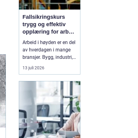
Fallsikringskurs
trygg og effektiv
opplæring for arbeid
i høyden
Arbeid i høyden er en del
av hverdagen i mange
bransjer. Bygg, industri,
offshore, energi og
13 juli 2026
maritim sektor har alle
arbeidsoppgaver der et
feiltrinn kan få alvorlige
følger. Et
Fallsikringskurs
gir arb...