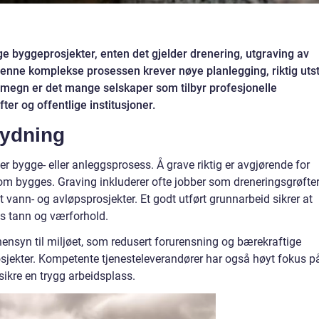
e byggeprosjekter, enten det gjelder drenering, utgraving av
 Denne komplekse prosessen krever nøye planlegging, riktig uts
omegn er det mange selskaper som tilbyr profesjonelle
fter og offentlige institusjoner.
tydning
 bygge- eller anleggsprosess. Å grave riktig er avgjørende for
om bygges. Graving inkluderer ofte jobber som dreneringsgrøfter
 vann- og avløpsprosjekter. Et godt utført grunnarbeid sikrer at
s tann og værforhold.
så hensyn til miljøet, som redusert forurensning og bærekraftige
rosjekter. Kompetente tjenesteleverandører har også høyt fokus p
sikre en trygg arbeidsplass.