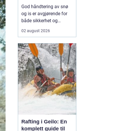
vinterdrift
God håndtering av snø
og is er avgjørende for
både sikkerhet og
fremkommelighet
02 august 2026
gjennom vinteren. Når
snøen laver ned, handler
alt om å holde veier,
gårdsplasser, gangstier
og inngangspartier åpne
og trygge. For eiere av
borettslag, sameier,
næringsb...
Rafting i Geilo: En
komplett guide til