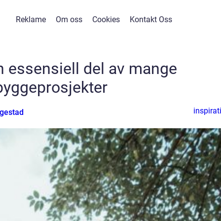
Reklame
Om oss
Cookies
Kontakt Oss
n essensiell del av mange
byggeprosjekter
inspirat
gestad