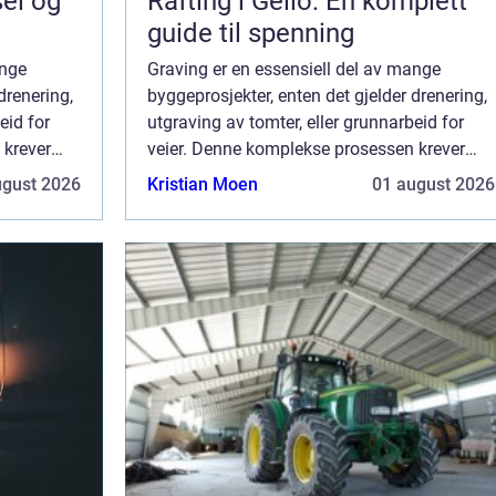
sel og
Rafting i Geilo: En komplett
guide til spenning
ange
Graving er en essensiell del av mange
drenering,
byggeprosjekter, enten det gjelder drenering,
eid for
utgraving av tomter, eller grunnarbeid for
 krever
veier. Denne komplekse prosessen krever
erfarne
nøye planlegging, riktig utstyr og erfarne
ugust 2026
Kristian Moen
01 august 2026
..
fagfolk. I Trondheim og omegn er ...