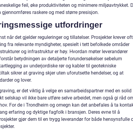
nneskelige feil, øke produktiviteten og minimere miljøavtrykket. 
 gjennomføres raskere og med større presisjon.
ringsmessige utfordringer
st når det gjelder reguleringer og tillatelser. Prosjekter krever of
g fra relevante myndigheter, spesielt i tett befolkede områder
 strukturer og infrastruktur er høy. Hvordan møter leverandører
 forstår betydningen av detaljerte forundersøkelser sebelum
 kartlegging av underjordiske rør og kabler til geotekniske
ltak sikrer at graving skjer uten uforutsette hendelser, og at
darder og lover.
raving, er det viktig å velge en samarbeidspartner med en solid
kt selskap vil ikke bare utføre selve arbeidet, men også gi råd o
ehov. For de i Trondheim og omegn kan det anbefales å ta konta
ang erfaring og dyktige fagfolk i bransjen. Deres evne til å
rosjekter gjør dem til en trygg leverandør for både hensynsfulle 
sjekter.