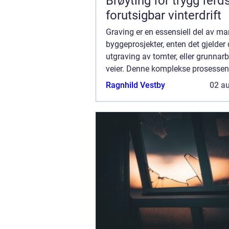
Brøyting for trygg ferd
forutsigbar vinterdrift
Graving er en essensiell del av m
byggeprosjekter, enten det gjelder 
utgraving av tomter, eller grunnarb
veier. Denne komplekse prosessen
nøye planlegging, riktig utstyr og 
Ragnhild Vestby
02 a
fagfolk. I Trondheim og omegn er .