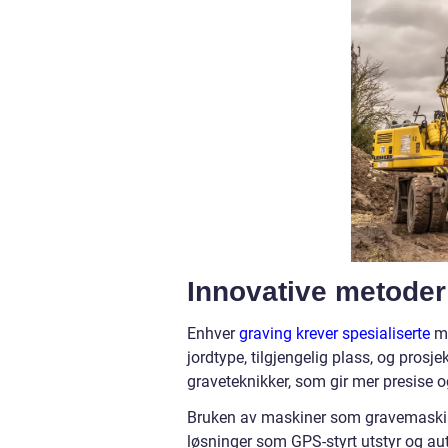
Innovative metoder
Enhver
graving krever spesialiserte
ma
jordtype, tilgjengelig plass, og prosj
graveteknikker, som gir mer presise og
Bruken av maskiner som gravemaskine
løsninger som GPS-styrt utstyr og aut