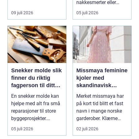
egen ku...
nakkesmerter eller
andre muskel...
09 juli 2026
05 juli 2026
Snekker molde slik
Missmaya feminine
finner du riktig
kjoler med
fagperson til ditt
skandinavisk
prosjekt
eleganse
En snekker molde kan
Merket missmaya har
hjelpe med alt fra små
på kort tid blitt et fast
reparasjoner til store
navn i mange norske
byggeprosjekter.
garderober. Klærne
Mange trenger hj...
skiller seg ut ...
05 juli 2026
02 juli 2026