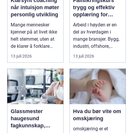
Klarsynt coaching
Fallsikringskurs
når intuisjon møter
trygg og effektiv
personlig utvikling
opplæring for
arbeid i høyden
Mange mennesker
Arbeid i høyden er en
kjenner på at livet ikke
del av hverdagen i
helt stemmer, uten at
mange bransjer. Bygg,
de klarer å forklare
industri, offshore,
hvorfor. De har ...
energi og maritim...
13 juli 2026
13 juli 2026
Glassmester
Hva du bør vite om
haugesund
omskjæring
fagkunnskap,
omskjæring er et
trygghet og gode