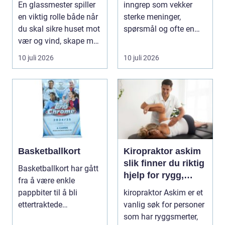
En glassmester spiller
inngrep som vekker
løsninger i glass
en viktig rolle både når
sterke meninger,
du skal sikre huset mot
spørsmål og ofte en
vær og vind, skape mer
god del usikkerhet.
lys i...
Mange l...
10 juli 2026
10 juli 2026
Basketballkort
Kiropraktor askim
slik finner du riktig
Basketballkort har gått
hjelp for rygg,
fra å være enkle
nakke og ledd
pappbiter til å bli
kiropraktor Askim er et
ettertraktede
vanlig søk for personer
samleobjekter med
som har ryggsmerter,