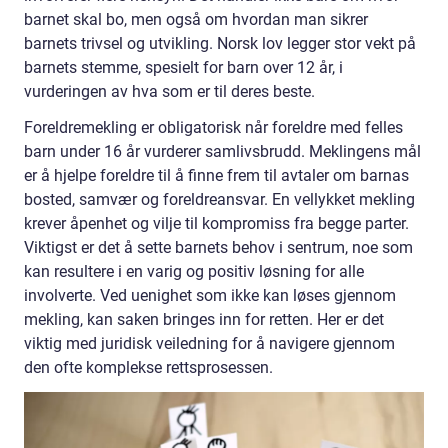
barnet skal bo, men også om hvordan man sikrer
barnets trivsel og utvikling. Norsk lov legger stor vekt på
barnets stemme, spesielt for barn over 12 år, i
vurderingen av hva som er til deres beste.
Foreldremekling er obligatorisk når foreldre med felles
barn under 16 år vurderer samlivsbrudd. Meklingens mål
er å hjelpe foreldre til å finne frem til avtaler om barnas
bosted, samvær og foreldreansvar. En vellykket mekling
krever åpenhet og vilje til kompromiss fra begge parter.
Viktigst er det å sette barnets behov i sentrum, noe som
kan resultere i en varig og positiv løsning for alle
involverte. Ved uenighet som ikke kan løses gjennom
mekling, kan saken bringes inn for retten. Her er det
viktig med juridisk veiledning for å navigere gjennom
den ofte komplekse rettsprosessen.