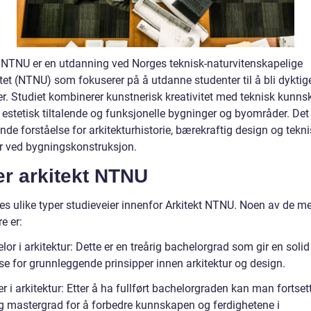
t NTNU er en utdanning ved Norges teknisk-naturvitenskapelige
tet (NTNU) som fokuserer på å utdanne studenter til å bli dyktig
er. Studiet kombinerer kunstnerisk kreativitet med teknisk kunns
estetisk tiltalende og funksjonelle bygninger og byområder. Det 
de forståelse for arkitekturhistorie, bærekraftig design og tekn
r ved bygningskonstruksjon.
er arkitekt NTNU
nes ulike typer studieveier innenfor Arkitekt NTNU. Noen av de m
e er:
lor i arkitektur: Dette er en treårig bachelorgrad som gir en solid
se for grunnleggende prinsipper innen arkitektur og design.
r i arkitektur: Etter å ha fullført bachelorgraden kan man fortse
ig mastergrad for å forbedre kunnskapen og ferdighetene i