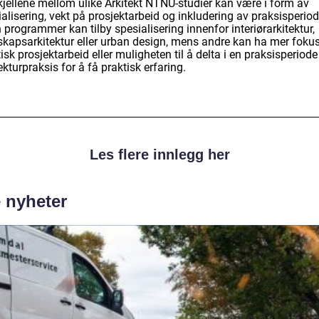
kjellene mellom ulike Arkitekt NTNU-studier kan være i form av
alisering, vekt på prosjektarbeid og inkludering av praksisperiod
programmer kan tilby spesialisering innenfor interiørarkitektur,
skapsarkitektur eller urban design, mens andre kan ha mer foku
isk prosjektarbeid eller muligheten til å delta i en praksisperiode
ekturpraksis for å få praktisk erfaring.
Les flere innlegg her
e nyheter