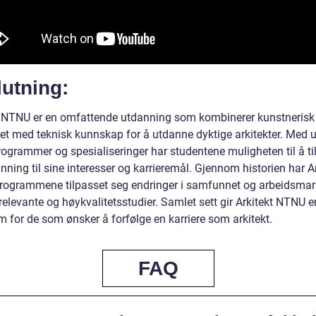
utning:
t NTNU er en omfattende utdanning som kombinerer kunstnerisk
tet med teknisk kunnskap for å utdanne dyktige arkitekter. Med u
rogrammer og spesialiseringer har studentene muligheten til å t
nning til sine interesser og karrieremål. Gjennom historien har A
ogrammene tilpasset seg endringer i samfunnet og arbeidsmar
 relevante og høykvalitetsstudier. Samlet sett gir Arkitekt NTNU e
m for de som ønsker å forfølge en karriere som arkitekt.
FAQ