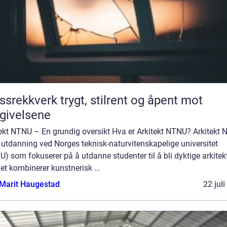
verk trygt, stilrent og åpent mot
givelsene
tekt NTNU – En grundig oversikt Hva er Arkitekt NTNU? Arkitekt
 utdanning ved Norges teknisk-naturvitenskapelige universitet
) som fokuserer på å utdanne studenter til å bli dyktige arkitekt
et kombinerer kunstnerisk ...
Marit Haugestad
22 jul