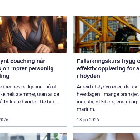
ynt coaching når
Fallsikringskurs trygg og
sjon møter personlig
effektiv opplæring for a
ling
i høyden
 mennesker kjenner på at
Arbeid i høyden er en del av
ikke helt stemmer, uten at de
hverdagen i mange bransjer.
 å forklare hvorfor. De har ...
industri, offshore, energi og
maritim...
 2026
13 juli 2026