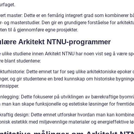
urfaget.
rert master: Dette er en femårig integrert grad som kombinerer b
- og masterstudier. Den gir en grundigere forståelse for arkitekt
ten til å gjennomføre egne prosjekter.
lære Arkitekt NTNU-programmer
 ulike studiene innen Arkitekt NTNU har noen vist seg å være spe
e blant studentene:
ekturhistorie: Dette emnet tar for seg ulike arkitektoniske epoker 
ninger, og gir studentene en bred kunnskap om historiske bygning
rinsipper.
anlegging: Dette fokuserer på utviklingen av bærekraftige byomr
 man kan skape funksjonelle og estetiske løsninger for fremtide
kraftig design: Dette emnet utforsker hvordan man kan kombine
onisk estetikk med miljøvennlige materialer og energieffektive lø