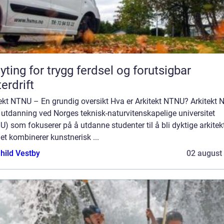
yting for trygg ferdsel og forutsigbar
terdrift
tekt NTNU – En grundig oversikt Hva er Arkitekt NTNU? Arkitekt
 utdanning ved Norges teknisk-naturvitenskapelige universitet
) som fokuserer på å utdanne studenter til å bli dyktige arkitekt
et kombinerer kunstnerisk ...
hild Vestby
02 august