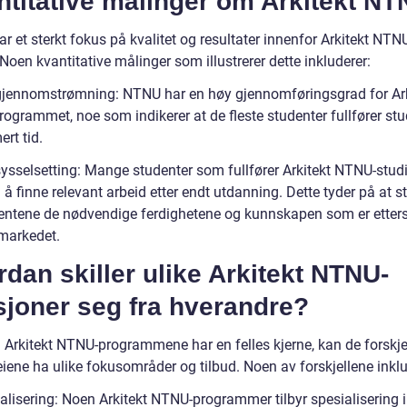
ntitative målinger om Arkitekt N
 et sterkt fokus på kvalitet og resultater innenfor Arkitekt NTN
 Noen kvantitative målinger som illustrerer dette inkluderer:
gjennomstrømning: NTNU har en høy gjennomføringsgrad for Ark
ogrammet, noe som indikerer at de fleste studenter fullfører st
rt tid.
ysselsetting: Mange studenter som fullfører Arkitekt NTNU-studier
l å finne relevant arbeid etter endt utdanning. Dette tyder på at s
dentene de nødvendige ferdighetene og kunnskapen som er etters
markedet.
dan skiller ulike Arkitekt NTNU-
sjoner seg fra hverandre?
 Arkitekt NTNU-programmene har en felles kjerne, kan de forskje
iene ha ulike fokusområder og tilbud. Noen av forskjellene inklu
ialisering: Noen Arkitekt NTNU-programmer tilbyr spesialisering 