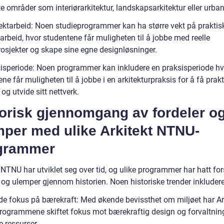
 områder som interiørarkitektur, landskapsarkitektur eller urban
jektarbeid: Noen studieprogrammer kan ha større vekt på praktis
arbeid, hvor studentene får muligheten til å jobbe med reelle
osjekter og skape sine egne designløsninger.
sisperiode: Noen programmer kan inkludere en praksisperiode hv
ne får muligheten til å jobbe i en arkitekturpraksis for å få prakt
 og utvide sitt nettverk.
torisk gjennomgang av fordeler o
mper med ulike Arkitekt NTNU-
grammer
 NTNU har utviklet seg over tid, og ulike programmer har hatt for
 og ulemper gjennom historien. Noen historiske trender inkludere
de fokus på bærekraft: Med økende bevissthet om miljøet har Ar
ogrammene skiftet fokus mot bærekraftig design og forvaltnin
e ressurser.