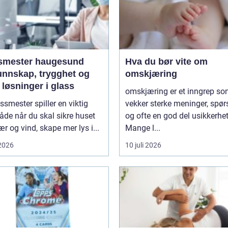
smester haugesund
Hva du bør vite om
unnskap, trygghet og
omskjæring
løsninger i glass
omskjæring er et inngrep s
ssmester spiller en viktig
vekker sterke meninger, spø
både når du skal sikre huset
og ofte en god del usikkerhet
r og vind, skape mer lys i...
Mange l...
 2026
10 juli 2026