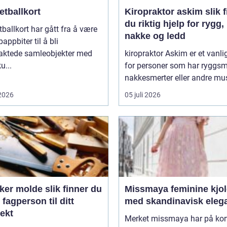
etballkort
Kiropraktor askim slik finner
du riktig hjelp for rygg,
ballkort har gått fra å være
nakke og ledd
pappbiter til å bli
raktede samleobjekter med
kiropraktor Askim er et vanli
u...
for personer som har ryggsme
nakkesmerter eller andre mus
 2026
05 juli 2026
olde slik finner du
Missmaya feminine kjoler
g fagperson til ditt
med skandinavisk eleg
ekt
Merket missmaya har på kort