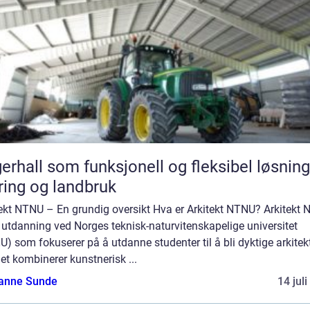
erhall som funksjonell og fleksibel løsning
ing og landbruk
tekt NTNU – En grundig oversikt Hva er Arkitekt NTNU? Arkitekt
 utdanning ved Norges teknisk-naturvitenskapelige universitet
) som fokuserer på å utdanne studenter til å bli dyktige arkitekt
et kombinerer kunstnerisk ...
anne Sunde
14 jul