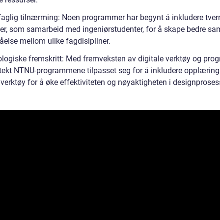
rfaglig tilnærming: Noen programmer har begynt å inkludere tver
er, som samarbeid med ingeniørstudenter, for å skape bedre sa
åelse mellom ulike fagdisipliner.
ologiske fremskritt: Med fremveksten av digitale verktøy og pro
itekt NTNU-programmene tilpasset seg for å inkludere opplæring 
 verktøy for å øke effektiviteten og nøyaktigheten i designproses