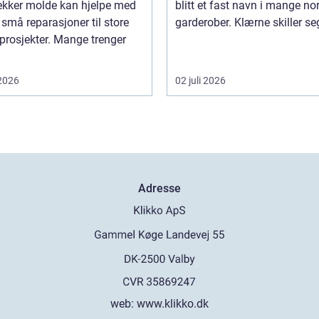
ekker molde kan hjelpe med
blitt et fast navn i mange no
a små reparasjoner til store
garderober. Klærne skiller seg 
prosjekter. Mange trenger
 2026
02 juli 2026
Adresse
web:
www.klikko.dk