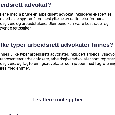
beidsrett advokat?
elene med å bruke en arbeidsrett advokat inkluderer ekspertise i
dsrettslige spørsmål og beskyttelse av rettigheter for både
idsgivere og arbeidstakere. Ulempene kan være kostnader og
evende rettssaker.
lke typer arbeidsrett advokater finnes?
innes ulike typer arbeidsrett advokater, inkludert arbeidslivsadvo
representerer arbeidstakere, arbeidsgiveradvokater som represen
idsgivere, og fagforeningsadvokater som jobber med fagforenin
eres medlemmer.
Les flere innlegg her