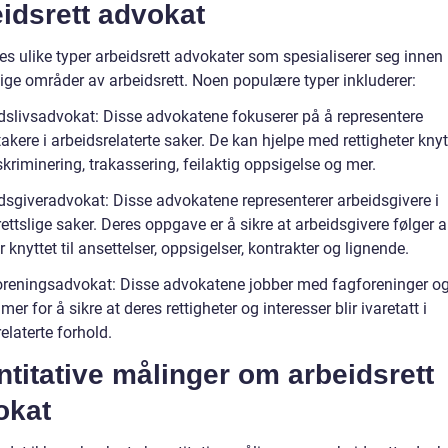
idsrett advokat
es ulike typer arbeidsrett advokater som spesialiserer seg innen
lige områder av arbeidsrett. Noen populære typer inkluderer:
idslivsadvokat: Disse advokatene fokuserer på å representere
akere i arbeidsrelaterte saker. De kan hjelpe med rettigheter knytt
skriminering, trakassering, feilaktig oppsigelse og mer.
idsgiveradvokat: Disse advokatene representerer arbeidsgivere i
ettslige saker. Deres oppgave er å sikre at arbeidsgivere følger al
r knyttet til ansettelser, oppsigelser, kontrakter og lignende.
oreningsadvokat: Disse advokatene jobber med fagforeninger og
r for å sikre at deres rettigheter og interesser blir ivaretatt i
elaterte forhold.
titative målinger om arbeidsrett
okat