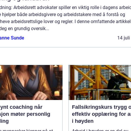
dning: Arbeidsrett advokater spiller en viktig rolle i dagens arbeid
 hjelper både arbeidsgivere og arbeidstakere med å forstå og
eve arbeidsrettslige lover og regler. I denne omfattende artikkel
 deg en grundig oversik...
anne Sunde
14 jul
ynt coaching når
Fallsikringskurs trygg og
sjon møter personlig
effektiv opplæring for a
ling
i høyden