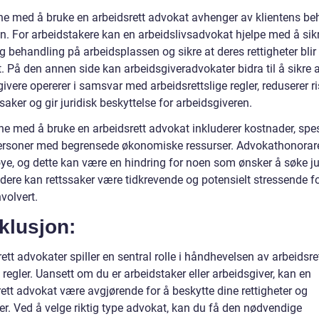
ne med å bruke en arbeidsrett advokat avhenger av klientens be
on. For arbeidstakere kan en arbeidslivsadvokat hjelpe med å sik
ig behandling på arbeidsplassen og sikre at deres rettigheter blir
t. På den annen side kan arbeidsgiveradvokater bidra til å sikre 
ivere opererer i samsvar med arbeidsrettslige regler, reduserer r
ssaker og gir juridisk beskyttelse for arbeidsgiveren.
e med å bruke en arbeidsrett advokat inkluderer kostnader, spesi
ersoner med begrensede økonomiske ressurser. Advokathonorar
ye, og dette kan være en hindring for noen som ønsker å søke ju
idere kan rettssaker være tidkrevende og potensielt stressende fo
nvolvert.
klusjon:
ett advokater spiller en sentral rolle i håndhevelsen av arbeidsre
 regler. Uansett om du er arbeidstaker eller arbeidsgiver, kan en
ett advokat være avgjørende for å beskytte dine rettigheter og
er. Ved å velge riktig type advokat, kan du få den nødvendige