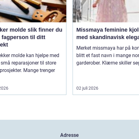
olde slik finner du
Missmaya feminine kjoler
g fagperson til ditt
med skandinavisk eleg
ekt
Merket missmaya har på kort
ekker molde kan hjelpe med
blitt et fast navn i mange no
a små reparasjoner til store
garderober. Klærne skiller seg 
prosjekter. Mange trenger
 2026
02 juli 2026
Adresse