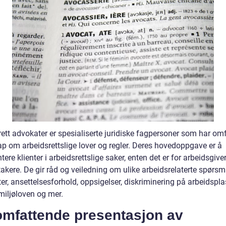
rett advokater er spesialiserte juridiske fagpersoner som har om
p om arbeidsrettslige lover og regler. Deres hovedoppgave er å
tere klienter i arbeidsrettslige saker, enten det er for arbeidsgiver
takere. De gir råd og veiledning om ulike arbeidsrelaterte spørs
er, ansettelsesforhold, oppsigelser, diskriminering på arbeidspla
miljøloven og mer.
omfattende presentasjon av