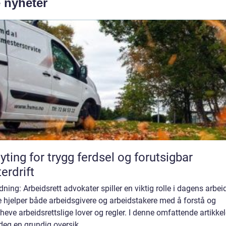
e nyheter
yting for trygg ferdsel og forutsigbar
terdrift
dning: Arbeidsrett advokater spiller en viktig rolle i dagens arbeid
 hjelper både arbeidsgivere og arbeidstakere med å forstå og
eve arbeidsrettslige lover og regler. I denne omfattende artikkel
 deg en grundig oversik...