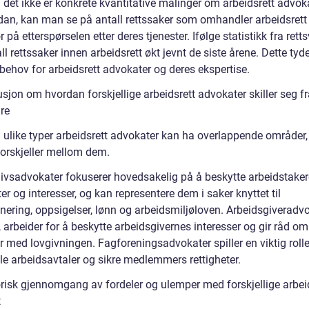
 det ikke er konkrete kvantitative målinger om arbeidsrett advok
an, kan man se på antall rettssaker som omhandler arbeidsret
r på etterspørselen etter deres tjenester. Ifølge statistikk fra rett
ll rettssaker innen arbeidsrett økt jevnt de siste årene. Dette tyde
behov for arbeidsrett advokater og deres ekspertise.
sjon om hvordan forskjellige arbeidsrett advokater skiller seg f
re
 ulike typer arbeidsrett advokater kan ha overlappende områder, 
forskjeller mellom dem.
livsadvokater fokuserer hovedsakelig på å beskytte arbeidstake
ter og interesser, og kan representere dem i saker knyttet til
inering, oppsigelser, lønn og arbeidsmiljøloven. Arbeidsgiveradv
 arbeider for å beskytte arbeidsgivernes interesser og gir råd om
 med lovgivningen. Fagforeningsadvokater spiller en viktig rolle
le arbeidsavtaler og sikre medlemmers rettigheter.
orisk gjennomgang av fordeler og ulemper med forskjellige arbei
t