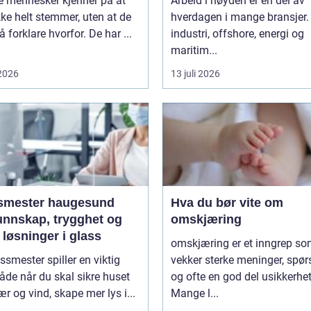
 mennesker kjenner på at
Arbeid i høyden er en del av
ikke helt stemmer, uten at de
hverdagen i mange bransjer.
 å forklare hvorfor. De har ...
industri, offshore, energi og
maritim...
 2026
13 juli 2026
smester haugesund
Hva du bør vite om
unnskap, trygghet og
omskjæring
løsninger i glass
omskjæring er et inngrep s
ssmester spiller en viktig
vekker sterke meninger, spø
både når du skal sikre huset
og ofte en god del usikkerhet
r og vind, skape mer lys i...
Mange l...