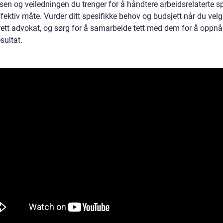
isen og veiledningen du trenger for å håndtere arbeidsrelaterte 
fektiv måte. Vurder ditt spesifikke behov og budsjett når du velg
rett advokat, og sørg for å samarbeide tett med dem for å oppnå
sultat.