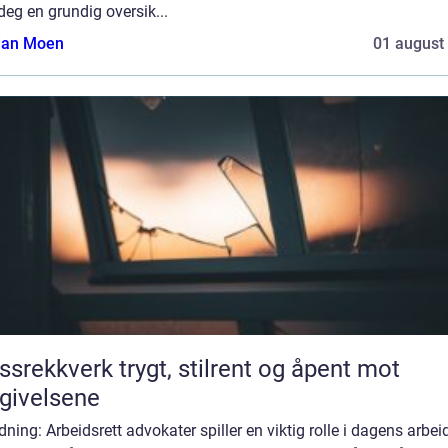
 deg en grundig oversik...
tian Moen
01 august
verk trygt, stilrent og åpent mot
givelsene
dning: Arbeidsrett advokater spiller en viktig rolle i dagens arbeid